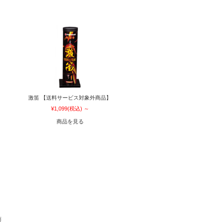
激笛 【送料サービス対象外商品】
¥1,099
(税込)
～
商品を見る
商