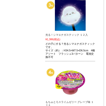
光る！シマエナガスティック １２入
¥1,386
(税込)
どの子にする？光るシマエナガスティック
です。
サイズ（約）：H34.5×W7.5×D6.5cm 4種
アソート フラッシュ3パターン 電池交
換不可
もちゅとろスライムゼリー グレープ味 １
２入