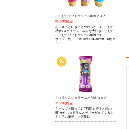
ぷにむにソフトクリームmini ２４入
¥1,386
(税込)
むにゅっとにぎるとやわらかい♪ぷにむに
感触♪スクイーズ！みんな大好きぷにむに
ぷにむにソフトクリームminiです。
サイズ（約）：H40×W30×D30mm 6色ア
ソート
ちゅるりんジェリーぶどう味 ３０入
¥1,296
(税込)
キャップを取って足(下部)を押すと頭(上
部)からちゅるりんとゼリーが出てくるお
もしろお菓子！内容量8g