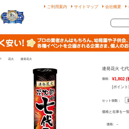
ご利用案内
サイトマップ
会社概要
P
花火
連発花火
連発花火 七
¥1,802
(
価格:
[ポイント
セット個数：
価格と在庫を一
－
価格: