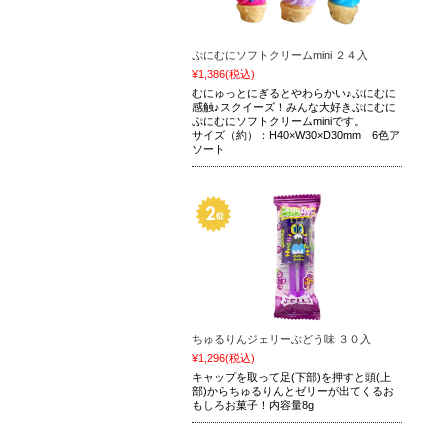
ぷにむにソフトクリームmini ２４入
¥1,386
(税込)
むにゅっとにぎるとやわらかい♪ぷにむに
感触♪スクイーズ！みんな大好きぷにむに
ぷにむにソフトクリームminiです。
サイズ（約）：H40×W30×D30mm 6色ア
ソート
ちゅるりんジェリーぶどう味 ３０入
¥1,296
(税込)
キャップを取って足(下部)を押すと頭(上
部)からちゅるりんとゼリーが出てくるお
もしろお菓子！内容量8g