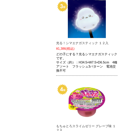
光る！シマエナガスティック １２入
¥1,386
(税込)
どの子にする？光るシマエナガスティック
です。
サイズ（約）：H34.5×W7.5×D6.5cm 4種
アソート フラッシュ3パターン 電池交
換不可
もちゅとろスライムゼリー グレープ味 １
２入