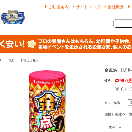
ご利用案内
サイトマップ
会社概要
P
花火
打ち上げ花火
金点滅 【送
¥396
(税
価格:
[ポイント
セット個数：
価格と在庫を一
－
価格: