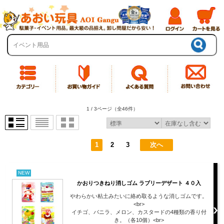
1 / 3ページ
（全46件）
1
2
3
次へ
NEW
かおりつきねり消しゴム ラブリーデザート ４０入
やわらかい粘土みたいに絡め取るような消しゴムです。
<br>
イチゴ、バニラ、メロン、カスタードの4種類の香り付
き。（各10個）<br>