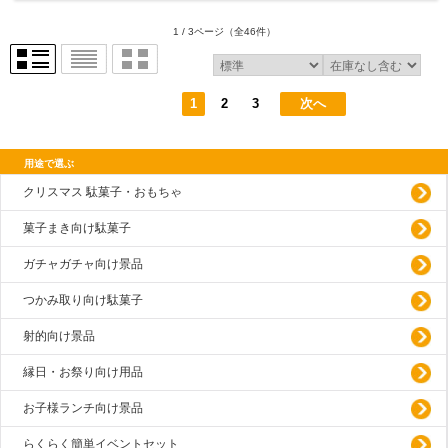
1 / 3ページ
（全46件）
1
2
3
次へ
用途で選ぶ
クリスマス 駄菓子・おもちゃ
菓子まき向け駄菓子
ガチャガチャ向け景品
つかみ取り向け駄菓子
射的向け景品
縁日・お祭り向け用品
お子様ランチ向け景品
らくらく簡単イベントセット