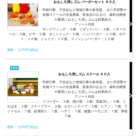
おもしろ消しゴム バーガーセット ６０入
学校行事、子供会など地域行事の参加賞。 また学習塾や
各種スクールの生徒募集、飲食店のおまけ、歯科治療後
の褒美におもしろ消しゴムは効果絶大。
アソート内容
サンドウィッチ：４個、イギリスパン：３個、バターロ
ール：３個、ピザ：５個、ホットドック：５個、ハンバーガー：１０個、ポテ
ト：１０個、シェイク：１０個、フィッシュバーガー：１０個
価格： 2,970円(税込)
NEW
おもしろ消しゴム スクール ６０入
学校行事、子供会など地域行事の参加賞。 また学習塾や
各種スクールの生徒募集、飲食店のおまけ、歯科治療後
の褒美におもしろ消しゴムは効果絶大。
アソート内容
リコーダー：３個、跳び箱：３個、黒板消し：３個、う
わばき：３個、ステープラー：３個、セロハンテープ：３個、ピアノ：７個、ラ
ンドセル：７個、鉛筆削り：７個、ハサミ：７個、鍵盤ハーモニカ：７個、筆箱
７個
価格： 2,970円(税込)