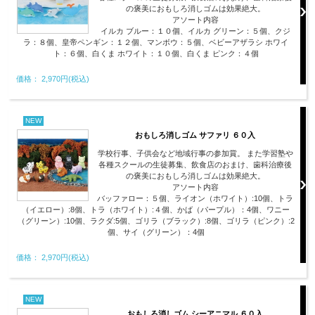
の褒美におもしろ消しゴムは効果絶大。
アソート内容
イルカ ブルー：１０個、イルカ グリーン：５個、クジ
ラ：８個、皇帝ペンギン：１２個、マンボウ：５個、ベビーアザラシ ホワイ
ト：６個、白くま ホワイト：１０個、白くま ピンク：４個
価格： 2,970円(税込)
NEW
おもしろ消しゴム サファリ ６０入
学校行事、子供会など地域行事の参加賞。 また学習塾や
各種スクールの生徒募集、飲食店のおまけ、歯科治療後
の褒美におもしろ消しゴムは効果絶大。
アソート内容
バッファロー：５個、ライオン（ホワイト）:10個、トラ
（イエロー）:8個、トラ（ホワイト）:４個、かば（パープル）：4個、ワニー
（グリーン）:10個、ラクダ:5個、ゴリラ（ブラック）:8個、ゴリラ（ピンク）:2
個、サイ（グリーン）：4個
価格： 2,970円(税込)
NEW
おもしろ消しゴム シーアニマル ６０入