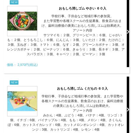
NEW
おもしろ消しゴム やさい ６０入
学校行事、子供会など地域行事の参加賞。
また学習塾や各種スクールの生徒募集、飲食店のおま
け、歯科治療後の褒美におもしろ消しゴムは効果絶大。
アソート内容
サツマイモ：２個、グリーンピース：６個、じゃがい
も：２個、とうもろこし：６個、にんじん：３個、しいたけ：２個、たけのこ：
３個、玉ねぎ：３個、トマト：６個、なす：２個、グリーンカボチャ：３個、オ
レンジカボチャ：２個、ピーナッツ：６個、きゅうり：３個、長ネギ：３個、ア
スパラガス：３個、キャベツ：２個、ピーマン：３個
価格： 2,970円(税込)
NEW
おもしろ消しゴム くだもの ６０入
学校行事、子供会など地域行事の参加賞。また学習塾や
各種スクールの生徒募集、飲食店のおまけ、歯科治療後
の褒美におもしろ消しゴムは効果絶大。
アソート内容
みかん：4個、ぶどう：4個、バナナ：4個、リンゴ：3
個、イチゴ：6個、パイナップル：4個、もも：4個、メロン：4個、さくらん
ぼ：6個、カットスイカレッド：6個、カットメロンオレンジ：4個、カットオレ
ンジ：3個、カットリンゴ：4個、レモン：4個