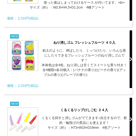
使った後はしまっておけるケース が付いてます。<br>
サイズ（約）：W2.8×H4.3×D1.2cm 4種アソート
価格： 2,310円(税込)
NEW
ねり消しゴム フレッシュフルーツ ４０入
粘土のように、伸ばしたり、くっつけたり、いろんな形
にしたりできるフレッシュフルーツのねり消しゴムで
す！
本体色は全4色。ねり消しは甘くてスイートな香り付き！
全4種類×各10個入：(バナナの香り)(ピーチの香り)(アッ
プルの香り)(グレープの香り)
価格： 2,310円(税込)
NEW
くるくるリップけしごむ ２４入
くるくる回すと消しゴムがでてきます♪自立するので、射
的・輪投げの景品にも使えます！
サイズ（約）：H73×W19×D19mm 4色アソート