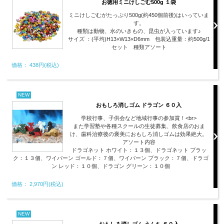
お徳用ミニけしごむ500g １袋
ミニけしごむがたっぷり500g(約450個前後)はいっていま
す。
種類は動物、水のいきもの、昆虫が入っています♪
サイズ ：(平均)H13×W13×D6mm 包装込重量：約500g/1
セット 種類アソート
価格： 438円(税込)
NEW
おもしろ消しゴム ドラゴン ６０入
学校行事、子供会など地域行事の参加賞！<br>
また学習塾や各種スクールの生徒募集、飲食店のおま
け、歯科治療後の褒美におもしろ消しゴムは効果絶大。
アソート内容
ドラゴネット ホワイト：１３個、ドラゴネット ブラッ
ク：１３個、ワイバーン ゴールド：７個、ワイバーン ブラック：７個、ドラゴ
ン レッド：１０個、ドラゴン グリーン：１０個
価格： 2,970円(税込)
NEW