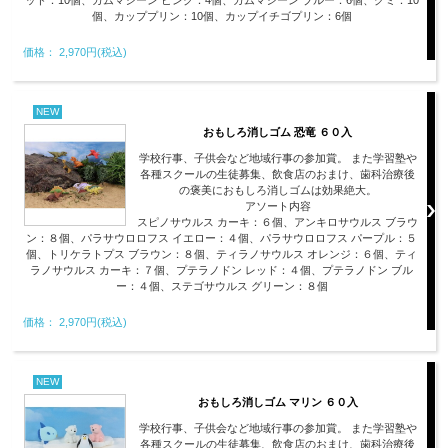
ッド：10個、ガムマシーン ピンク：4個、ガムマシーン ブルー：6個、グミ：10
個、カッププリン：10個、カップイチゴプリン：6個
価格： 2,970円(税込)
NEW
おもしろ消しゴム 恐竜 ６０入
学校行事、子供会など地域行事の参加賞。 また学習塾や
各種スクールの生徒募集、飲食店のおまけ、歯科治療後
の褒美におもしろ消しゴムは効果絶大。
アソート内容
スピノサウルス カーキ：６個、アンキロサウルス ブラウ
ン：８個、パラサウロロフス イエロー：４個、パラサウロロフス パープル：５
個、トリケラトプス ブラウン：８個、ティラノサウルス オレンジ：６個、ティ
ラノサウルス カーキ：７個、プテラノドン レッド：４個、プテラノドン ブル
ー：４個、ステゴサウルス グリーン：８個
価格： 2,970円(税込)
NEW
おもしろ消しゴム マリン ６０入
学校行事、子供会など地域行事の参加賞。 また学習塾や
各種スクールの生徒募集、飲食店のおまけ、歯科治療後