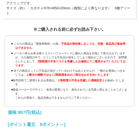
アクリップです。
サイズ（約）：カボチャH78×W50×D9mm（種類により異なります） 8種アソー
ト
※ご購入される前に必ずお読み下さい。
■ こちらの商品は『業務用商材』の為、
不良品が発生致しましても、交換・返品及び返金等
はできません
。
■ メーカー様も出来る限りコストパフォーマンスに優れた商品を目指して努力されています
が、その過程の中で、どうしても不良品が発生してしまう場合がございますので、卸問屋
といたしまして、
2割程度の不良リスクを考慮したお値段にてご提供させていただいてお
ります
。
■ 全ての商品ロットに不良品が混ざっているわけではありませんが、一般のお客様につきま
しては、
人数分の個数ではなく2割程度多めのご発注をおすすめいたします
。
■販売目的でご使用されるお客様は、
２割程度の不良を見越した価格設定
をお勧めいたしま
す。
■製造メーカーでデザイン・色等が変更になり、表示されている写真と異なることがございま
す。
これらの理由で、返品交換はできませんのでご了承ください。
価格:
867円
(税込)
[ポイント還元 8ポイント～]