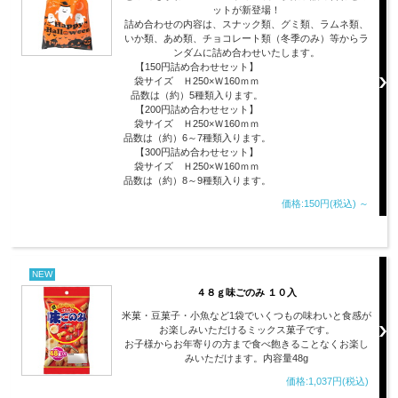
ットが新登場！
詰め合わせの内容は、スナック類、グミ類、ラムネ類、
いか類、あめ類、チョコレート類（冬季のみ）等からラ
ンダムに詰め合わせいたします。
【150円詰め合わせセット】
袋サイズ Ｈ250×Ｗ160ｍｍ
品数は（約）5種類入ります。
【200円詰め合わせセット】
袋サイズ Ｈ250×Ｗ160ｍｍ
品数は（約）6～7種類入ります。
【300円詰め合わせセット】
袋サイズ Ｈ250×Ｗ160ｍｍ
品数は（約）8～9種類入ります。
価格:150円(税込)
～
NEW
４８ｇ味ごのみ １０入
米菓・豆菓子・小魚など1袋でいくつもの味わいと食感が
お楽しみいただけるミックス菓子です。
お子様からお年寄りの方まで食べ飽きることなくお楽し
みいただけます。内容量48g
価格:1,037円(税込)