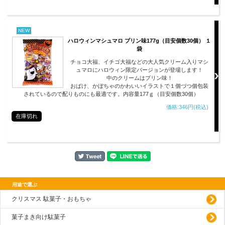
NEW
ハロウィンマシュマロ プリン味177g（目安個数30個） １
袋
チョコ大福、イチゴ大福などの大人気クリーム入りマシ
ュマロにハロウィン限定バージョンが登場します！
中のクリームはプリン味！
おばけ、かぼちゃのかわいいイラストで１個づつ個包装
されているので配りものにも最適です。内容量177ｇ（目安個数30個）
価格:346円(税込)
在庫切れ
用途で選ぶ
クリスマス 駄菓子・おもちゃ
菓子まき向け駄菓子