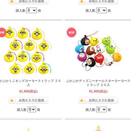
購入数
個
購入数
個
かぷかミニオンズヨーヨーストラップ ２０
ぷかぷかディズニーオールスターヨーヨース
入
トラップ ２０入
¥1,405
(税込)
¥1,405
(税込)
購入数
個
購入数
個