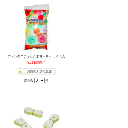
ファンタスティック水ヨーヨー １００入
¥1,760
(税込)
購入数
個