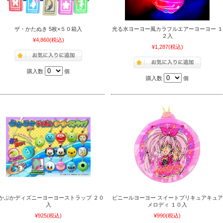
ザ・かたぬき 5枚×５０箱入
光る水ヨーヨー風カラフルエアーヨーヨー １
２入
¥4,860
(税込)
¥1,287
(税込)
購入数
個
購入数
個
かぷかディズニーヨーヨーストラップ ２０
ビニールヨーヨー スイートプリキュアキュア
入
メロディ １０入
¥925
(税込)
¥990
(税込)