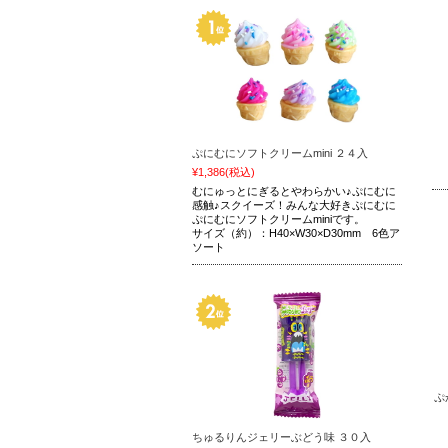
ぷにむにソフトクリームmini ２４入
¥1,386
(税込)
むにゅっとにぎるとやわらかい♪ぷにむに
感触♪スクイーズ！みんな大好きぷにむに
ぷにむにソフトクリームminiです。
サイズ（約）：H40×W30×D30mm 6色ア
ソート
ぷ
ちゅるりんジェリーぶどう味 ３０入