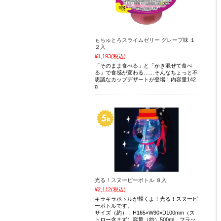
もちゅとろスライムゼリー グレープ味 １
２入
¥1,193
(税込)
「そのまま食べる」と「かき混ぜて食べ
る」で食感が変わる……そんなちょっと不
思議なカップデザートが登場！内容量142
g
光る！スヌーピーボトル ８入
¥2,112
(税込)
キラキラボトルが輝くよ！光る！スヌーピ
ーボトルです。
サイズ（約）：H165×W90×D100mm（ス
トロー含まず）容量（約）500ml フラッ