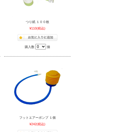
つり紙 １００枚
¥110
(税込)
購入数
個
フットエアーポンプ １個
¥242
(税込)