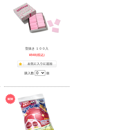
型抜き １００入
¥848
(税込)
購入数
個