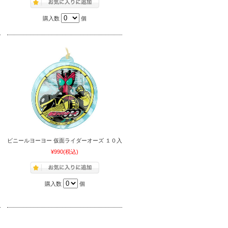
購入数
個
ビニールヨーヨー 仮面ライダーオーズ １０入
¥990
(税込)
購入数
個