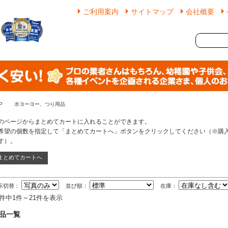
ご利用案内
サイトマップ
会社概要
P
水ヨーヨー、つり用品
のページからまとめてカートに入れることができます。
希望の個数を指定して「まとめてカートへ」ボタンをクリックしてください（※購
す）。
示切替：
並び順：
在庫：
1件中1件～21件を表示
品一覧