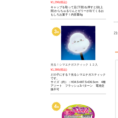
¥1,296
(税込)
キャップを取って足(下部)を押すと頭(上
部)からちゅるりんとゼリーが出てくるお
もしろお菓子！内容量8g
2
光る！シマエナガスティック １２入
¥1,386
(税込)
どの子にする？光るシマエナガスティック
です。
サイズ（約）：H34.5×W7.5×D6.5cm 4種
アソート フラッシュ3パターン 電池交
換不可