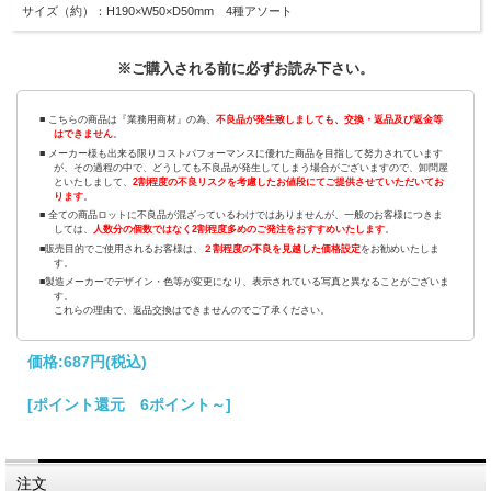
サイズ（約）：H190×W50×D50mm 4種アソート
※ご購入される前に必ずお読み下さい。
■ こちらの商品は『業務用商材』の為、
不良品が発生致しましても、交換・返品及び返金等
はできません
。
■ メーカー様も出来る限りコストパフォーマンスに優れた商品を目指して努力されています
が、その過程の中で、どうしても不良品が発生してしまう場合がございますので、卸問屋
といたしまして、
2割程度の不良リスクを考慮したお値段にてご提供させていただいてお
ります
。
■ 全ての商品ロットに不良品が混ざっているわけではありませんが、一般のお客様につきま
しては、
人数分の個数ではなく2割程度多めのご発注をおすすめいたします
。
■販売目的でご使用されるお客様は、
２割程度の不良を見越した価格設定
をお勧めいたしま
す。
■製造メーカーでデザイン・色等が変更になり、表示されている写真と異なることがございま
す。
これらの理由で、返品交換はできませんのでご了承ください。
価格:
687円
(税込)
[ポイント還元 6ポイント～]
注文