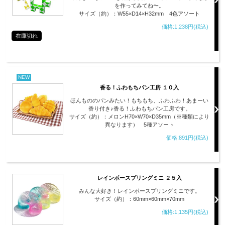
を作ってみてね〜。
サイズ（約）：W55×D14×H32mm 4色アソート
価格:1,238円(税込)
在庫切れ
NEW
香る！ふわもちパン工房 １０入
ほんもののパンみたい！もちもち、ふわふわ！あまーい
香り付き♪香る！ふわもちパン工房です。
サイズ（約）：メロンH70×W70×D35mm（※種類により
異なります） 5種アソート
価格:891円(税込)
レインボースプリングミニ ２５入
みんな大好き！レインボースプリングミニです。
サイズ（約）：60mm×60mm×70mm
価格:1,135円(税込)