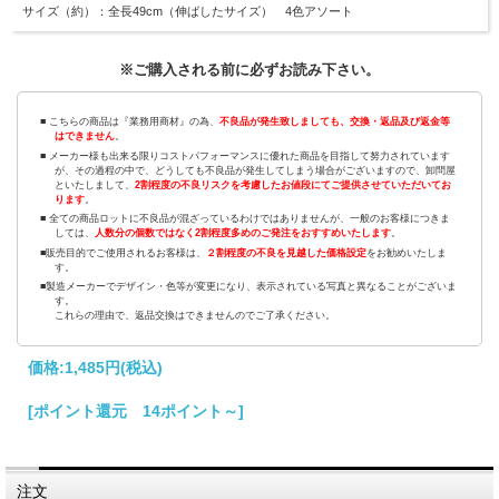
サイズ（約）：全長49cm（伸ばしたサイズ） 4色アソート
※ご購入される前に必ずお読み下さい。
■ こちらの商品は『業務用商材』の為、
不良品が発生致しましても、交換・返品及び返金等
はできません
。
■ メーカー様も出来る限りコストパフォーマンスに優れた商品を目指して努力されています
が、その過程の中で、どうしても不良品が発生してしまう場合がございますので、卸問屋
といたしまして、
2割程度の不良リスクを考慮したお値段にてご提供させていただいてお
ります
。
■ 全ての商品ロットに不良品が混ざっているわけではありませんが、一般のお客様につきま
しては、
人数分の個数ではなく2割程度多めのご発注をおすすめいたします
。
■販売目的でご使用されるお客様は、
２割程度の不良を見越した価格設定
をお勧めいたしま
す。
■製造メーカーでデザイン・色等が変更になり、表示されている写真と異なることがございま
す。
これらの理由で、返品交換はできませんのでご了承ください。
価格:
1,485円
(税込)
[ポイント還元 14ポイント～]
注文