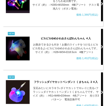
るうちわ花火柄です。
サイズ（約）：H265×W150mm 4種アソート テスト電
池入り（ボタン電池）
価格:1,386円(税込)
NEW
ピカピカゆめかわおさんぽわんちゃん ４入
お散歩できるひも付き！お腹のスイッチをつけるとピカ
ピカ光るよ♪ピカピカゆめかわおさんぽわんちゃんです。
サイズ（約）：H28×W34×D18.5cm 4種アソート
価格:1,452円(税込)
NEW
フラッシュダイヤカットペンダント くまちゃん ２４入
宝石みたいにキラキラ♪ダイヤカットでキレイに光る♪フ
ラッシュダイヤカットペンダントくまちゃんでです。 サ
イズ（約）：H51×W48×D34mm 4色アソート 光り方3
パターン 電池交換不可
価格:1,426円(税込)