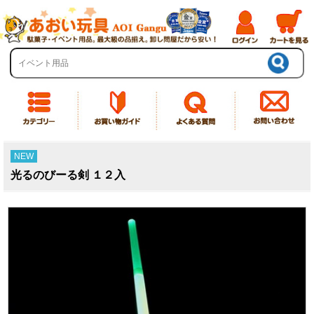
NEW
光るのびーる剣 １２入