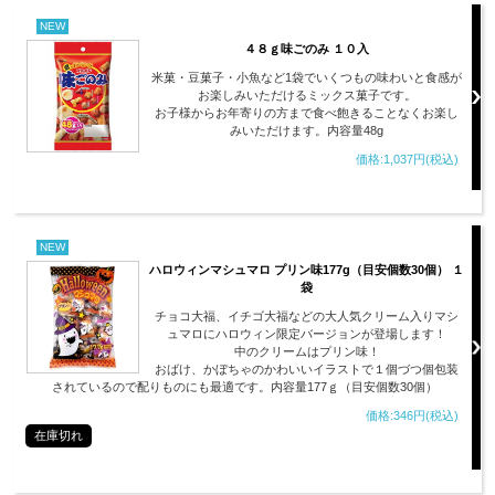
NEW
４８ｇ味ごのみ １０入
米菓・豆菓子・小魚など1袋でいくつもの味わいと食感が
お楽しみいただけるミックス菓子です。
お子様からお年寄りの方まで食べ飽きることなくお楽し
みいただけます。内容量48g
価格:1,037円(税込)
NEW
ハロウィンマシュマロ プリン味177g（目安個数30個） １
袋
チョコ大福、イチゴ大福などの大人気クリーム入りマシ
ュマロにハロウィン限定バージョンが登場します！
中のクリームはプリン味！
おばけ、かぼちゃのかわいいイラストで１個づつ個包装
されているので配りものにも最適です。内容量177ｇ（目安個数30個）
価格:346円(税込)
在庫切れ