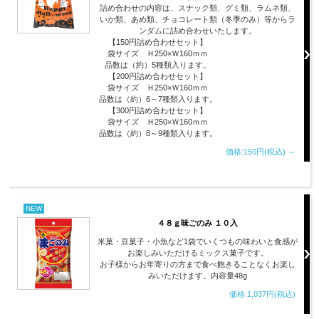
詰め合わせの内容は、スナック類、グミ類、ラムネ類、
いか類、あめ類、チョコレート類（冬季のみ）等からラ
ンダムに詰め合わせいたします。
【150円詰め合わせセット】
袋サイズ Ｈ250×Ｗ160ｍｍ
品数は（約）5種類入ります。
【200円詰め合わせセット】
袋サイズ Ｈ250×Ｗ160ｍｍ
品数は（約）6～7種類入ります。
【300円詰め合わせセット】
袋サイズ Ｈ250×Ｗ160ｍｍ
品数は（約）8～9種類入ります。
価格:150円(税込)
～
NEW
４８ｇ味ごのみ １０入
米菓・豆菓子・小魚など1袋でいくつもの味わいと食感が
お楽しみいただけるミックス菓子です。
お子様からお年寄りの方まで食べ飽きることなくお楽し
みいただけます。内容量48g
価格:1,037円(税込)