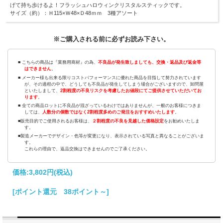
げて持ち歩けるよ！フラッシュハロウィンクリスタルスティックです。
サイズ（約）：Ｈ115×Ｗ48×Ｄ48ｍｍ 3種アソート
※ご購入される前に必ずお読み下さい。
■ こちらの商品は『業務用商材』の為、
不良品が発生致しましても、交換・返品及び返金等
はできません
。
■ メーカー様も出来る限りコストパフォーマンスに優れた商品を目指して努力されています
が、その過程の中で、どうしても不良品が発生してしまう場合がございますので、卸問屋
といたしまして、
2割程度の不良リスクを考慮したお値段にてご提供させていただいてお
ります
。
■ 全ての商品ロットに不良品が混ざっているわけではありませんが、一般のお客様につきま
しては、
人数分の個数ではなく2割程度多めのご発注をおすすめいたします
。
■販売目的でご使用されるお客様は、
２割程度の不良を見越した価格設定
をお勧めいたしま
す。
■製造メーカーでデザイン・色等が変更になり、表示されている写真と異なることがございま
す。
これらの理由で、返品交換はできませんのでご了承ください。
価格:
3,802円
(税込)
[ポイント還元 38ポイント～]