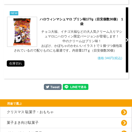
NEW
ハロウィンマシュマロ プリン味177g（目安個数30個） １
袋
チョコ大福、イチゴ大福などの大人気クリーム入りマシ
ュマロにハロウィン限定バージョンが登場します！
中のクリームはプリン味！
おばけ、かぼちゃのかわいいイラストで１個づつ個包装
されているので配りものにも最適です。内容量177ｇ（目安個数30個）
価格:346円(税込)
在庫切れ
用途で選ぶ
クリスマス 駄菓子・おもちゃ
菓子まき向け駄菓子