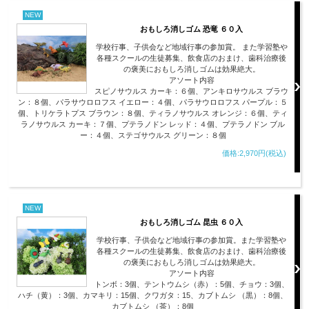
NEW
おもしろ消しゴム 恐竜 ６０入
学校行事、子供会など地域行事の参加賞。 また学習塾や
各種スクールの生徒募集、飲食店のおまけ、歯科治療後
の褒美におもしろ消しゴムは効果絶大。
アソート内容
スピノサウルス カーキ：６個、アンキロサウルス ブラウ
ン：８個、パラサウロロフス イエロー：４個、パラサウロロフス パープル：５
個、トリケラトプス ブラウン：８個、ティラノサウルス オレンジ：６個、ティ
ラノサウルス カーキ：７個、プテラノドン レッド：４個、プテラノドン ブル
ー：４個、ステゴサウルス グリーン：８個
価格:2,970円(税込)
NEW
おもしろ消しゴム 昆虫 ６０入
学校行事、子供会など地域行事の参加賞。また学習塾や
各種スクールの生徒募集、飲食店のおまけ、歯科治療後
の褒美におもしろ消しゴムは効果絶大。
アソート内容
トンボ：3個、テントウムシ（赤）：5個、チョウ：3個、
ハチ（黄）：3個、カマキリ：15個、クワガタ：15、カブトムシ （黒）：8個、
カブトムシ （茶）：8個