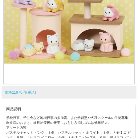
価格:2,970円(税込)
商品説明
学校行事、子供会など地域行事の参加賞。また学習塾や各種スクールの生徒募集、
飲食店のおまけ、歯科治療後の褒美におもしろ消しゴムは効果絶大。
アソート内容
パステルキャット ピンク：８個、パステルキャット ホワイト：８個、ふせネコ ピ
ンク：８個、ふせネコ イエロー：６個、ふせネコ パープル：６個、眠りネコ ピン