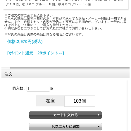
ク１０個、眠りネコ ブルー：８個、眠りネコ グレー：６個
※ご注文の前に必ずお読み下さい
こちらの商品は業務用商材の為、不良品であっても返品・メーカー対応は一切できま
せん。また、色柄やセット内容が予告なく変更になる場合がございます。一般のお客
様は以上をご了承の上、ご購入を検討ください。
不明な点などにつきましてはお気軽に弊社までお問い合わせ下さい。
※写真の商品と実際の商品は異なる場合がございます。
価格:
2,970円
(税込)
[ポイント還元 29ポイント～]
注文
購入数：
個
在庫
103個