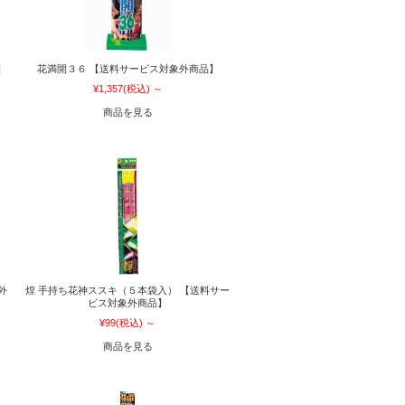
】
花満開３６ 【送料サービス対象外商品】
¥1,357
(税込)
～
商品を見る
外
煌 手持ち花神ススキ（５本袋入） 【送料サー
ビス対象外商品】
¥99
(税込)
～
商品を見る