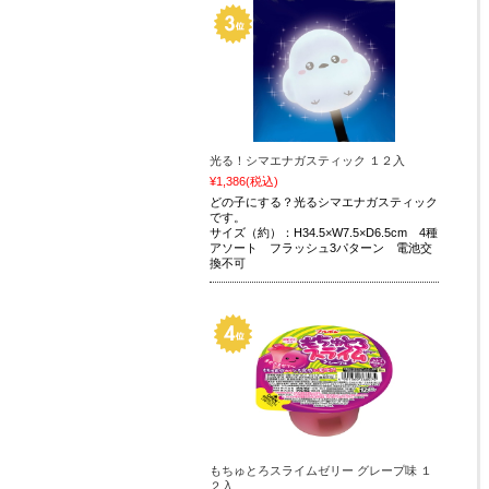
光る！シマエナガスティック １２入
¥1,386
(税込)
どの子にする？光るシマエナガスティック
です。
サイズ（約）：H34.5×W7.5×D6.5cm 4種
アソート フラッシュ3パターン 電池交
換不可
もちゅとろスライムゼリー グレープ味 １
２入