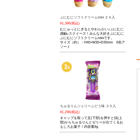
ぷにむにソフトクリームmini ２４入
¥1,386
(税込)
むにゅっとにぎるとやわらかい♪ぷにむに
感触♪スクイーズ！みんな大好きぷにむに
ぷにむにソフトクリームminiです。
サイズ（約）：H40×W30×D30mm 6色ア
ソート
ちゅるりんジェリーぶどう味 ３０入
¥1,296
(税込)
キャップを取って足(下部)を押すと頭(上
部)からちゅるりんとゼリーが出てくるお
もしろお菓子！内容量8g