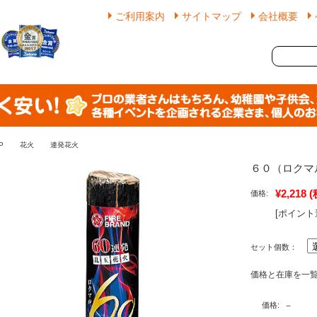
ご利用案内
サイトマップ
会社概要
P
花火
連発花火
６０（ロクマ
¥2,218
(
価格:
[ポイント
セット個数：
価格と在庫を一
－
価格: