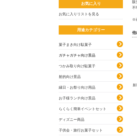
販
お気に入り
不
お気に入りリストを見る
※
用途カテゴリー
他
菓子まき向け駄菓子
ガチャガチャ向け景品
つかみ取り向け駄菓子
射的向け景品
新
縁日・お祭り向け用品
お子様ランチ向け景品
らくらく簡単イベントセット
ディズニー商品
子供会・旅行お菓子セット