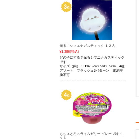
光る！シマエナガスティック １２入
¥1,386
(税込)
どの子にする？光るシマエナガスティック
です。
サイズ（約）：H34.5×W7.5×D6.5cm 4種
アソート フラッシュ3パターン 電池交
換不可
もちゅとろスライムゼリー グレープ味 １
２入