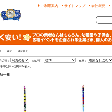
ご利用案内
サイトマップ
会社概要
P
花火
連発花火
示切替：
並び順：
在庫：
9件中1件～19件を表示
品一覧