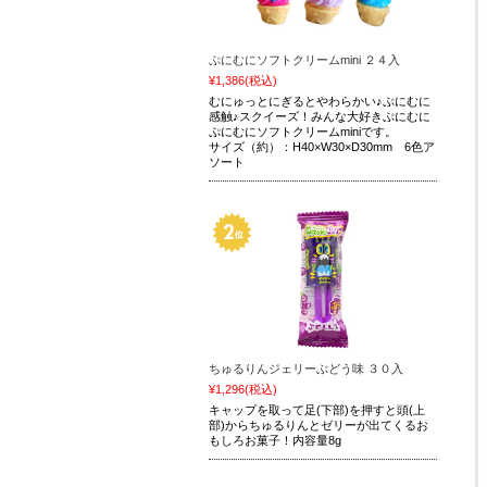
ぷにむにソフトクリームmini ２４入
¥1,386
(税込)
むにゅっとにぎるとやわらかい♪ぷにむに
感触♪スクイーズ！みんな大好きぷにむに
ぷにむにソフトクリームminiです。
サイズ（約）：H40×W30×D30mm 6色ア
ソート
ちゅるりんジェリーぶどう味 ３０入
¥1,296
(税込)
キャップを取って足(下部)を押すと頭(上
部)からちゅるりんとゼリーが出てくるお
もしろお菓子！内容量8g