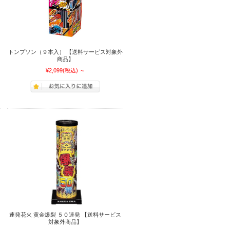
トンプソン（９本入） 【送料サービス対象外
商品】
¥2,099
(税込)
～
連発花火 黄金爆裂 ５０連発 【送料サービス
対象外商品】