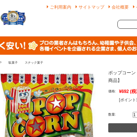
ご利用案内
サイトマップ
会社概要
P
駄菓子
スナック菓子
ポップコーン
商品】
¥692
(税
価格:
[ポイント
数量: