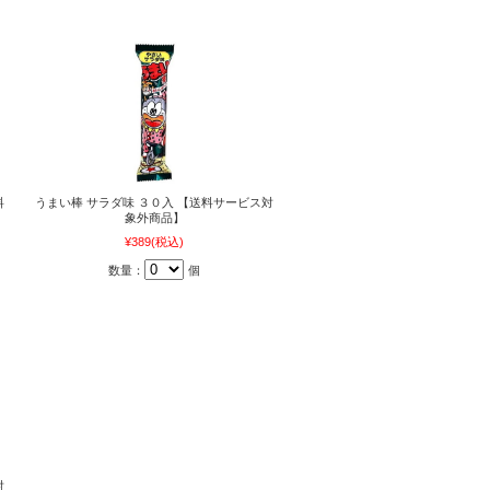
料
うまい棒 サラダ味 ３０入 【送料サービス対
象外商品】
¥389
(税込)
数量：
個
対