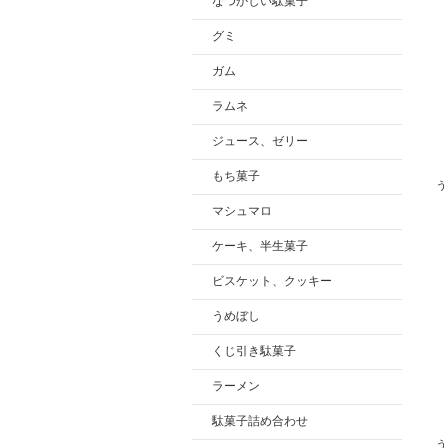
なつかしい駄菓子
グミ
ガム
ラムネ
ジュース、ゼリー
もち菓子
う
マシュマロ
ケーキ、半生菓子
ビスケット、クッキー
うめぼし
くじ引き駄菓子
ラーメン
駄菓子詰め合わせ
う