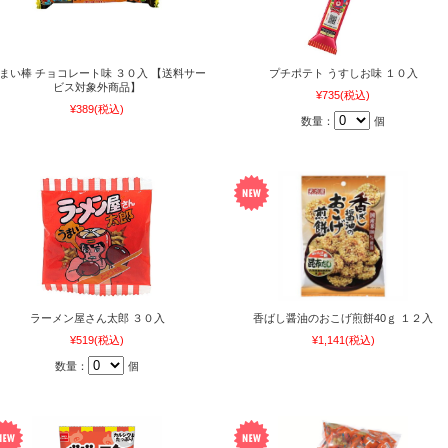
まい棒 チョコレート味 ３０入 【送料サー
プチポテト うすしお味 １０入
ビス対象外商品】
¥735
(税込)
¥389
(税込)
数量：
個
ラーメン屋さん太郎 ３０入
香ばし醤油のおこげ煎餅40ｇ １２入
¥519
(税込)
¥1,141
(税込)
数量：
個