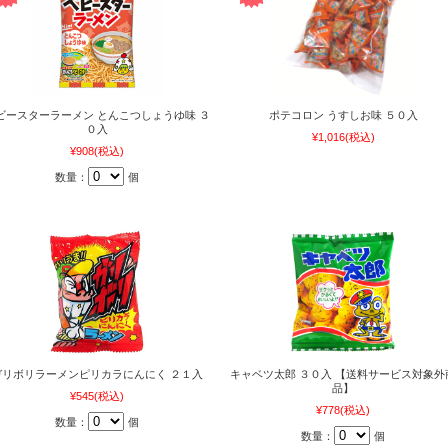
ビースターラーメン とんこつしょうゆ味 ３
ポテコロン うすしお味 ５０入
０入
¥1,016
(税込)
¥908
(税込)
数量：
個
ガリボリラーメンピリカラにんにく ２１入
キャベツ太郎 ３０入 【送料サービス対象外
品】
¥545
(税込)
¥778
(税込)
数量：
個
数量：
個