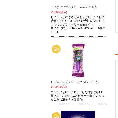
ぷにむにソフトクリームmini ２４入
¥1,386
(税込)
むにゅっとにぎるとやわらかい♪ぷにむに
感触♪スクイーズ！みんな大好きぷにむに
ぷにむにソフトクリームminiです。
サイズ（約）：H40×W30×D30mm 6色ア
ソート
ちゅるりんジェリーぶどう味 ３０入
¥1,296
(税込)
キャップを取って足(下部)を押すと頭(上
部)からちゅるりんとゼリーが出てくるお
もしろお菓子！内容量8g