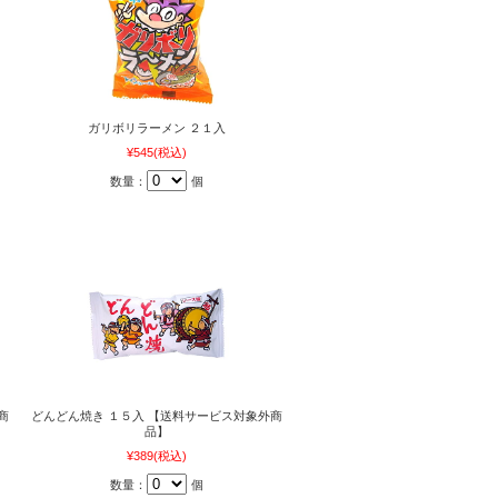
ガリボリラーメン ２１入
¥545
(税込)
数量：
個
商
どんどん焼き １５入 【送料サービス対象外商
品】
¥389
(税込)
数量：
個