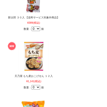
餅太郎 ３０入 【送料サービス対象外商品】
¥389
(税込)
数量：
個
天乃屋 もち麦おこげせん １２入
¥1,141
(税込)
数量：
個