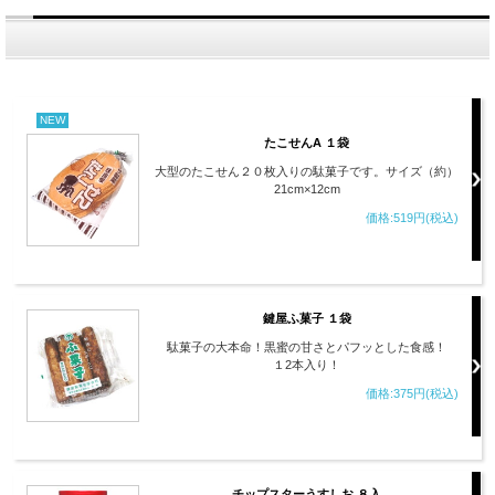
NEW
たこせんA １袋
大型のたこせん２０枚入りの駄菓子です。サイズ（約）
21cm×12cm
価格:519円(税込)
鍵屋ふ菓子 １袋
駄菓子の大本命！黒蜜の甘さとパフッとした食感！
１2本入り！
価格:375円(税込)
チップスターうすしお ８入