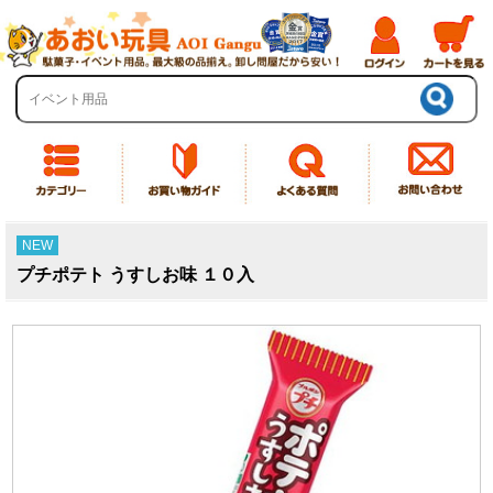
NEW
プチポテト うすしお味 １０入