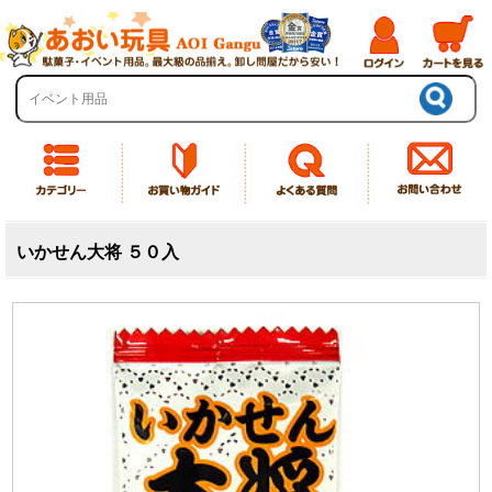
いかせん大将 ５０入