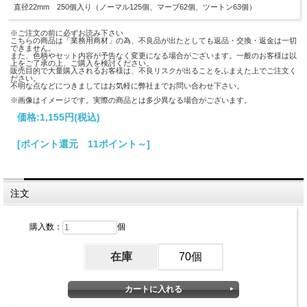
直径22mm 250個入り（ノーマル125個、マーブ62個、ツートン63個）
※ご注文の前に必ずお読み下さい
こちらの商品は「業務用商材」の為、不良品が出たとしても返品・交換・返金は一切
できません。
また、色柄やセット内容が予告なく変更になる場合がございます。一般のお客様は以
上をご了承の上、ご購入を検討ください。
販売目的で大量購入されるお客様は、不良リスクが出ることをふまえた上でご注文く
ださい。
不明な点などにつきましてはお気軽に弊社までお問い合わせ下さい。
※画像はイメージです。実際の商品とは多少異なる場合がございます。
価格:
1,155円
(税込)
[ポイント還元 11ポイント～]
注文
購入数：
個
在庫
70個