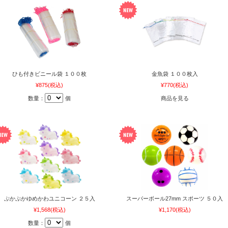
ひも付きビニール袋 １００枚
金魚袋 １００枚入
¥875
(税込)
¥770
(税込)
数量：
個
商品を見る
ぷかぷかゆめかわユニコーン ２５入
スーパーボール27mm スポーツ ５０入
¥1,568
(税込)
¥1,170
(税込)
数量：
個