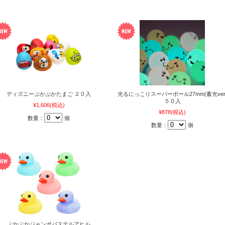
ディズニーぷかぷかたまご ２０入
光るにっこりスーパーボール27mm(蓄光ver
５０入
¥1,606
(税込)
¥878
(税込)
数量：
個
数量：
個
ぷかぷかジャンボパステルアヒル