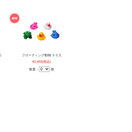
)
フローティング動物 ５０入
¥1,403
(税込)
数量：
個