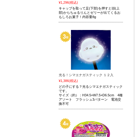
¥1,296
(税込)
キャップを取って足(下部)を押すと頭(上
部)からちゅるりんとゼリーが出てくるお
もしろお菓子！内容量8g
光る！シマエナガスティック １２入
¥1,386
(税込)
どの子にする？光るシマエナガスティック
です。
サイズ（約）：H34.5×W7.5×D6.5cm 4種
アソート フラッシュ3パターン 電池交
換不可