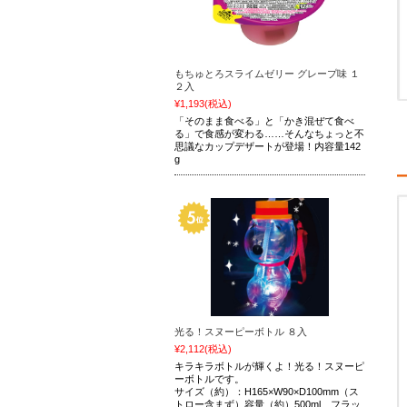
もちゅとろスライムゼリー グレープ味 １
２入
¥1,193
(税込)
「そのまま食べる」と「かき混ぜて食べ
る」で食感が変わる……そんなちょっと不
思議なカップデザートが登場！内容量142
g
光る！スヌーピーボトル ８入
¥2,112
(税込)
キラキラボトルが輝くよ！光る！スヌーピ
ーボトルです。
サイズ（約）：H165×W90×D100mm（ス
トロー含まず）容量（約）500ml フラッ