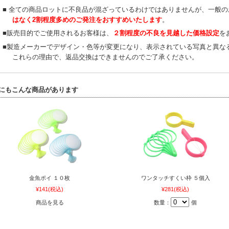
■ 全ての商品ロットに不良品が混ざっているわけではありませんが、一般
はなく2割程度多めのご発注をおすすめいたします
。
■販売目的でご使用されるお客様は、
２割程度の不良を見越した価格設定
を
■製造メーカーでデザイン・色等が変更になり、表示されている写真と異な
これらの理由で、返品交換はできませんのでご了承ください。
にもこんな商品があります
金魚ポイ １０枚
ワンタッチすくい枠 ５個入
¥141
(税込)
¥281
(税込)
商品を見る
数量：
個