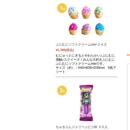
ぷにむにソフトクリームmini ２４入
¥1,386
(税込)
むにゅっとにぎるとやわらかい♪ぷにむに
感触♪スクイーズ！みんな大好きぷにむに
ぷにむにソフトクリームminiです。
サイズ（約）：H40×W30×D30mm 6色ア
ソート
ちゅるりんジェリーぶどう味 ３０入