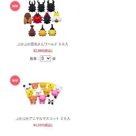
ぷかぷか昆虫さんワールド ５０入
¥2,888
(税込)
数量：
個
ぷかぷかアニマルマスコット ２０入
¥1,037
(税込)