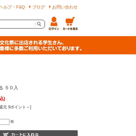
ヘルプ・F&Q
ブログ
お問い合わせ
る ５０入
込)
還元 9ポイント～]
個