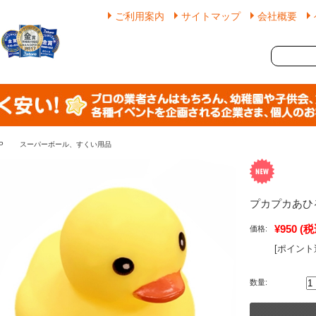
ご利用案内
サイトマップ
会社概要
P
スーパーボール、すくい用品
プカプカあひ
¥950
(税
価格:
[ポイント
数量: