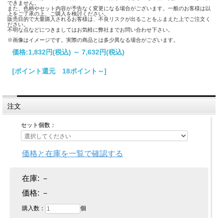
できません。
また、色柄やセット内容が予告なく変更になる場合がございます。一般のお客様は以
上をご了承の上、ご購入を検討ください。
販売目的で大量購入されるお客様は、不良リスクが出ることをふまえた上でご注文く
ださい。
不明な点などにつきましてはお気軽に弊社までお問い合わせ下さい。
※画像はイメージです。実際の商品とは多少異なる場合がございます。
価格:
1,832円
(税込)
～
7,632円
(税込)
[ポイント還元 18ポイント～]
注文
セット個数：
価格と在庫を一覧で確認する
在庫:
－
価格:
－
購入数：
個