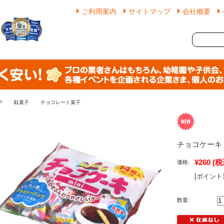
ご利用案内
サイトマップ
会社概要
P
駄菓子
チョコレート菓子
チョコケーキ m
¥260
(税
価格:
[ポイント
数量: