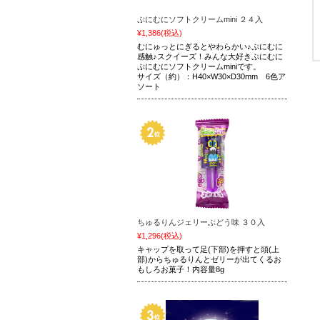
ぷにむにソフトクリームmini ２４入
¥1,386
(税込)
むにゅっとにぎるとやわらかい♪ぷにむに
感触♪スクイーズ！みんな大好きぷにむに
ぷにむにソフトクリームminiです。
サイズ（約）：H40×W30×D30mm 6色ア
ソート
ちゅるりんジェリーぶどう味 ３０入
¥1,296
(税込)
キャップを取って足(下部)を押すと頭(上
部)からちゅるりんとゼリーが出てくるお
もしろお菓子！内容量8g