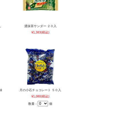
入
濃抹茶サンダー ２０入
¥1,383
(税込)
味
月の小石チョコレート ５０入
¥1,080
(税込)
数量：
個