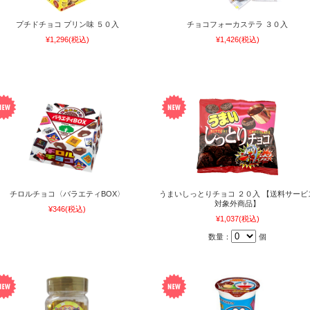
プチドチョコ プリン味 ５０入
チョコフォーカステラ ３０入
¥1,296
(税込)
¥1,426
(税込)
チロルチョコ〈バラエティBOX〉
うまいしっとりチョコ ２０入 【送料サービ
対象外商品】
¥346
(税込)
¥1,037
(税込)
数量：
個