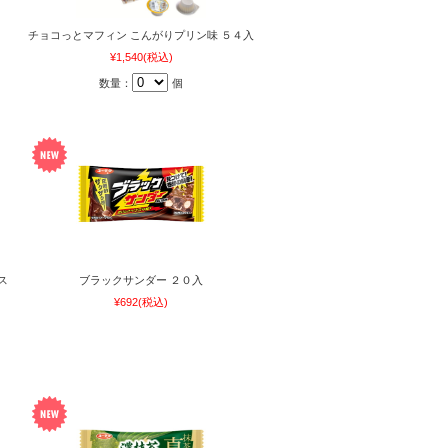
チョコっとマフィン こんがりプリン味 ５４入
¥1,540
(税込)
数量：
個
ス
ブラックサンダー ２０入
¥692
(税込)