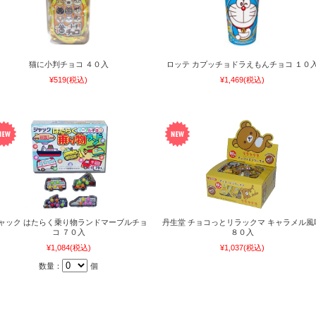
猫に小判チョコ ４０入
ロッテ カプッチョドラえもんチョコ １０
¥519
(税込)
¥1,469
(税込)
ャック はたらく乗り物ランドマーブルチョ
丹生堂 チョコっとリラックマ キャラメル風
コ ７０入
８０入
¥1,084
(税込)
¥1,037
(税込)
数量：
個