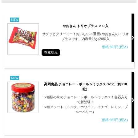
NEW
やおきん トリオプラス ２０入
サクッとクリーミー！おいしい３重層♪やおきんのトリオ
プラスです。内容量16g×20個入
価格:692円(税込)
在庫切れ
NEW
高岡食品 チョコレートボール５ミックス 320g（約210
粒）
５種類の味のチョコレートボール５ミックス！容器入り
で新登場！
５種アソート（ミルク、ホワイト、イチゴ、レモン、ブ
ルーベリー）
価格:987円(税込)