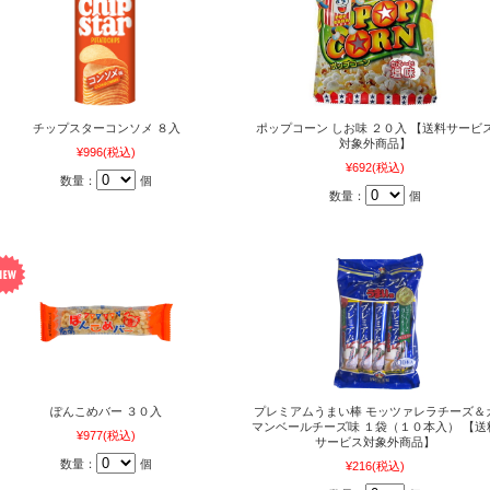
チップスターコンソメ ８入
ポップコーン しお味 ２０入 【送料サービ
対象外商品】
¥996
(税込)
¥692
(税込)
数量：
個
数量：
個
ぽんこめバー ３０入
プレミアムうまい棒 モッツァレラチーズ＆
マンベールチーズ味 １袋（１０本入） 【送
¥977
(税込)
サービス対象外商品】
数量：
個
¥216
(税込)