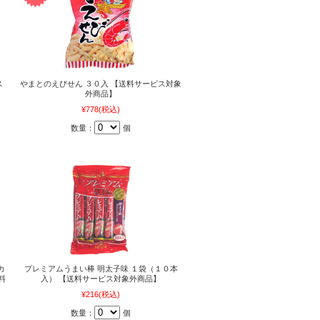
ス
やまとのえびせん ３０入 【送料サービス対象
外商品】
¥778
(税込)
数量：
個
カ
プレミアムうまい棒 明太子味 １袋（１０本
料
入） 【送料サービス対象外商品】
¥216
(税込)
数量：
個