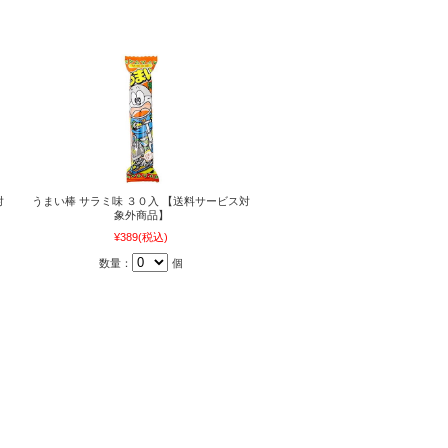
対
うまい棒 サラミ味 ３０入 【送料サービス対
象外商品】
¥389
(税込)
数量：
個