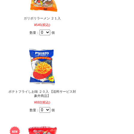
】
ガリボリラーメン ２１入
¥545
(税込)
数量：
個
ポテトフライしお味 ２０入 【送料サービス対
象外商品】
¥692
(税込)
数量：
個