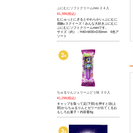
ぷにむにソフトクリームmini ２４入
¥1,386
(税込)
むにゅっとにぎるとやわらかい♪ぷにむに
感触♪スクイーズ！みんな大好きぷにむに
ぷにむにソフトクリームminiです。
サイズ（約）：H40×W30×D30mm 6色ア
ソート
ちゅるりんジェリーぶどう味 ３０入
¥1,296
(税込)
キャップを取って足(下部)を押すと頭(上
部)からちゅるりんとゼリーが出てくるお
もしろお菓子！内容量8g