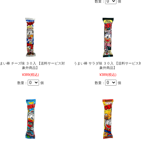
数量：
個
まい棒 チーズ味 ３０入 【送料サービス対
うまい棒 サラダ味 ３０入 【送料サービス
象外商品】
象外商品】
¥389
(税込)
¥389
(税込)
数量：
個
数量：
個