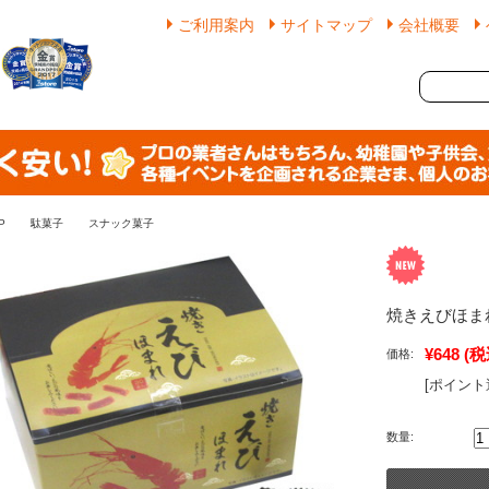
ご利用案内
サイトマップ
会社概要
P
駄菓子
スナック菓子
焼きえびほま
¥648
(税
価格:
[ポイント
数量: