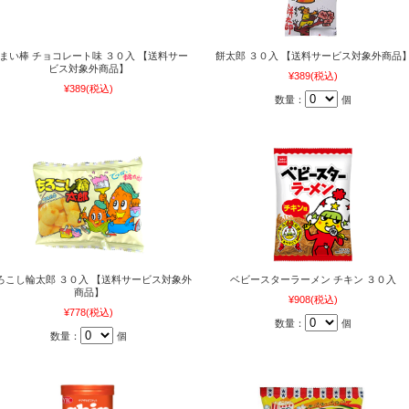
まい棒 チョコレート味 ３０入 【送料サー
餅太郎 ３０入 【送料サービス対象外商品
ビス対象外商品】
¥389
(税込)
¥389
(税込)
数量：
個
ろこし輪太郎 ３０入 【送料サービス対象外
ベビースターラーメン チキン ３０入
商品】
¥908
(税込)
¥778
(税込)
数量：
個
数量：
個