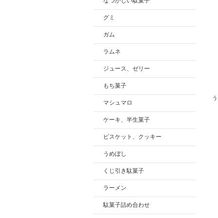
なつかしい駄菓子
グミ
ガム
ラムネ
ジュース、ゼリー
もち菓子
う
マシュマロ
ケーキ、半生菓子
ビスケット、クッキー
うめぼし
くじ引き駄菓子
ラーメン
駄菓子詰め合わせ