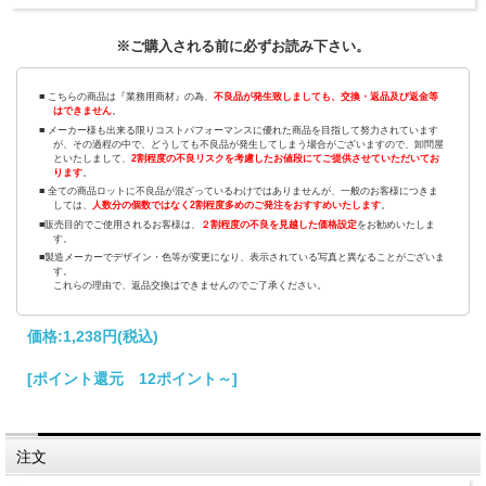
※ご購入される前に必ずお読み下さい。
■ こちらの商品は『業務用商材』の為、
不良品が発生致しましても、交換・返品及び返金等
はできません
。
■ メーカー様も出来る限りコストパフォーマンスに優れた商品を目指して努力されています
が、その過程の中で、どうしても不良品が発生してしまう場合がございますので、卸問屋
といたしまして、
2割程度の不良リスクを考慮したお値段にてご提供させていただいてお
ります
。
■ 全ての商品ロットに不良品が混ざっているわけではありませんが、一般のお客様につきま
しては、
人数分の個数ではなく2割程度多めのご発注をおすすめいたします
。
■販売目的でご使用されるお客様は、
２割程度の不良を見越した価格設定
をお勧めいたしま
す。
■製造メーカーでデザイン・色等が変更になり、表示されている写真と異なることがございま
す。
これらの理由で、返品交換はできませんのでご了承ください。
価格:
1,238円
(税込)
[ポイント還元 12ポイント～]
注文