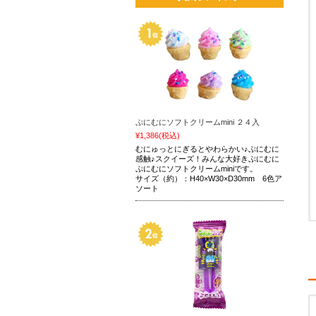
ぷにむにソフトクリームmini ２４入
¥1,386
(税込)
むにゅっとにぎるとやわらかい♪ぷにむに
感触♪スクイーズ！みんな大好きぷにむに
ぷにむにソフトクリームminiです。
サイズ（約）：H40×W30×D30mm 6色ア
ソート