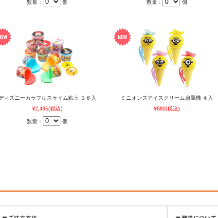
数量：
個
数量：
個
ディズニーカラフルスライム粘土 ３６入
ミニオンズアイスクリーム扇風機 ４入
¥2,495
(税込)
¥880
(税込)
数量：
個