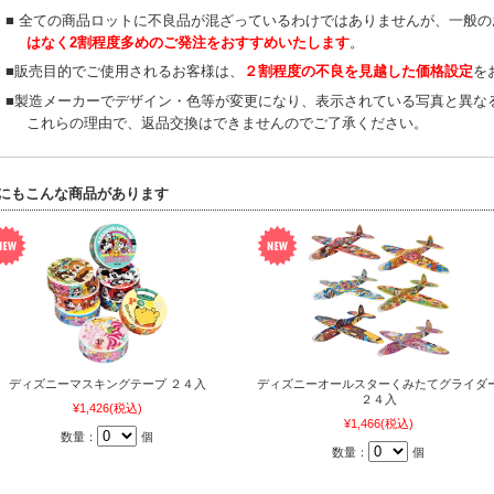
■ 全ての商品ロットに不良品が混ざっているわけではありませんが、一般
はなく2割程度多めのご発注をおすすめいたします
。
■販売目的でご使用されるお客様は、
２割程度の不良を見越した価格設定
を
■製造メーカーでデザイン・色等が変更になり、表示されている写真と異な
これらの理由で、返品交換はできませんのでご了承ください。
にもこんな商品があります
ディズニーマスキングテープ ２４入
ディズニーオールスターくみたてグライダ
２４入
¥1,426
(税込)
¥1,466
(税込)
数量：
個
数量：
個