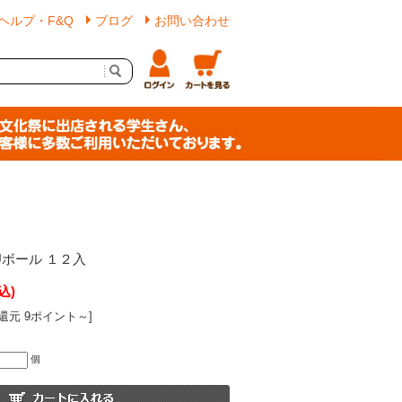
ヘルプ・F&Q
ブログ
お問い合わせ
Uボール １２入
込)
還元 9ポイント～]
個