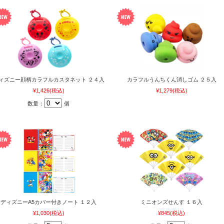
ィズニー顔柄カラフルカスタネット ２４入
カラフルうんちくん消しゴム ２５入
¥1,426
(税込)
¥1,279
(税込)
数量：
個
ディズニーA5カバー付きノート １２入
ミニオンズせんす １６入
¥1,030
(税込)
¥845
(税込)