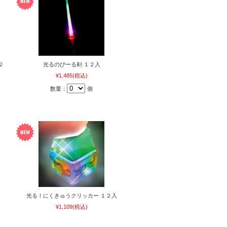
２
光るのびーる剣 １２入
¥1,485
(税込)
数量：
個
光る！にくきゅうクリッカー １２入
¥1,109
(税込)