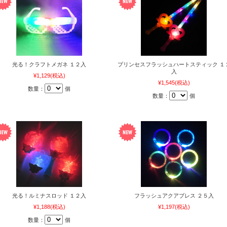
光る！クラフトメガネ １２入
プリンセスフラッシュハートスティック １
入
¥1,129
(税込)
¥1,545
(税込)
数量：
個
数量：
個
光る！ルミナスロッド １２入
フラッシュアクアブレス ２５入
¥1,188
(税込)
¥1,197
(税込)
数量：
個