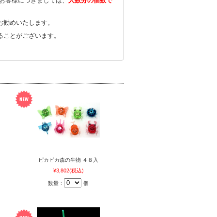
のお客様につきましては、
人数分の個数で
お勧めいたします。
ることがございます。
ピカピカ森の生物 ４８入
¥3,802
(税込)
数量：
個