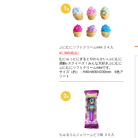
ぷにむにソフトクリームmini ２４入
¥1,386
(税込)
むにゅっとにぎるとやわらかい♪ぷにむに
感触♪スクイーズ！みんな大好きぷにむに
ぷにむにソフトクリームminiです。
サイズ（約）：H40×W30×D30mm 6色ア
ソート
ちゅるりんジェリーぶどう味 ３０入