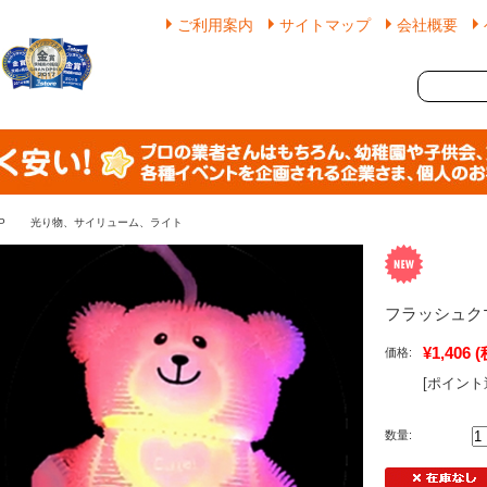
ご利用案内
サイトマップ
会社概要
P
光り物、サイリューム、ライト
フラッシュク
¥1,406
(
価格:
[ポイント
数量: