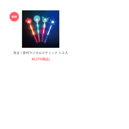
光る！音付マジカルスティック １２入
¥2,277
(税込)