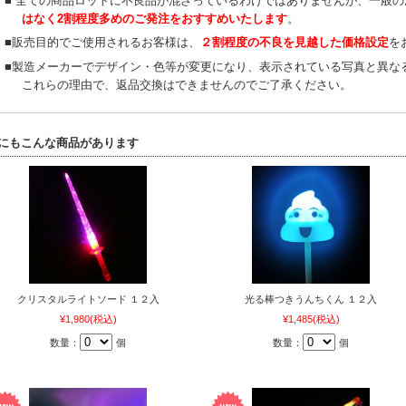
■ 全ての商品ロットに不良品が混ざっているわけではありませんが、一般
はなく2割程度多めのご発注をおすすめいたします
。
■販売目的でご使用されるお客様は、
２割程度の不良を見越した価格設定
を
■製造メーカーでデザイン・色等が変更になり、表示されている写真と異な
これらの理由で、返品交換はできませんのでご了承ください。
にもこんな商品があります
クリスタルライトソード １２入
光る棒つきうんちくん １２入
¥1,980
(税込)
¥1,485
(税込)
数量：
個
数量：
個