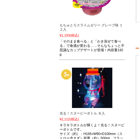
もちゅとろスライムゼリー グレープ味 １
２入
¥1,193
(税込)
「そのまま食べる」と「かき混ぜて食べ
る」で食感が変わる……そんなちょっと不
思議なカップデザートが登場！内容量142
g
光る！スヌーピーボトル ８入
¥2,112
(税込)
キラキラボトルが輝くよ！光る！スヌーピ
ーボトルです。
サイズ（約）：H165×W90×D100mm（ス
トロー含まず）容量（約）500ml フラッ