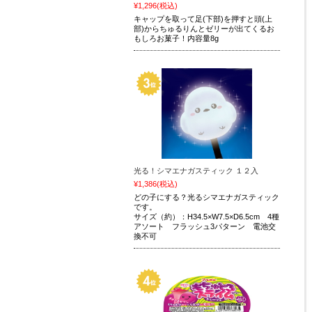
¥1,296
(税込)
キャップを取って足(下部)を押すと頭(上
部)からちゅるりんとゼリーが出てくるお
もしろお菓子！内容量8g
光る！シマエナガスティック １２入
¥1,386
(税込)
どの子にする？光るシマエナガスティック
です。
サイズ（約）：H34.5×W7.5×D6.5cm 4種
アソート フラッシュ3パターン 電池交
換不可