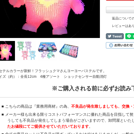
返品について
レビューはあ
セテルカラーが新鮮！フラッシュクマさんヨーヨーパステルです。
イズ（約）：全長12cm 4種アソート ショックセンサー自動消灯
※ご購入される前に必ずお読み
■ こちらの商品は『業務用商材』の為、
不良品が発生致しましても、交換・
■ メーカー様も出来る限りコストパフォーマンスに優れた商品を目指して
うしても不良品が発生してしまう場合がございますので、卸問屋といた
たお値段にてご提供させていただいております
。