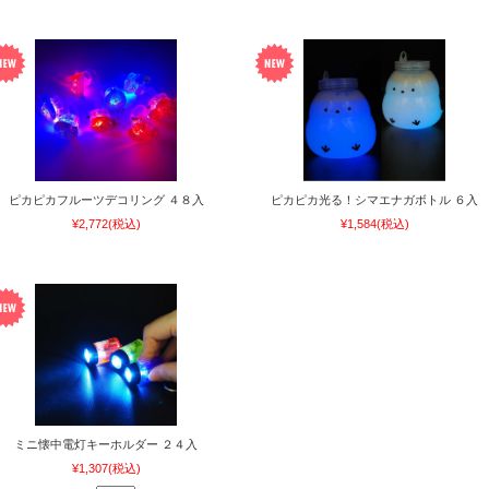
ピカピカフルーツデコリング ４８入
ピカピカ光る！シマエナガボトル ６入
¥2,772
(税込)
¥1,584
(税込)
ミニ懐中電灯キーホルダー ２４入
¥1,307
(税込)