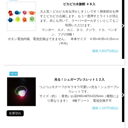
ピカピカ水族館 ４８入
大人気！ピカピカ光る浮かしすくいです！胴体部分を押
すとピカピカ点滅します。もう一度押すとライトが消え
ます。水にも浮いて、スーパーボールすくいとしてもご
利用いただけます。
マンボー、カメ、カニ、タコ、クジラ、イカ、ペンギ
ン、フグの8種！
ボタン電池内蔵、電池交換はできません。 本体サイズ Ｈ35×Ｗ35×Ｄ15ｍｍ
（平均）
価格:3,802円(税込)
NEW
光る！シュガーブレスレット１２入
つぶつぶモチーフがキラキラ可愛い♪光る！シュガーブレ
スレットです。
サイズ（約）：黄色いお花H65×W70×D25mm（種類によ
り異なります） 4種アソート 電池交換不可
価格:1,347円(税込)
在庫切れ