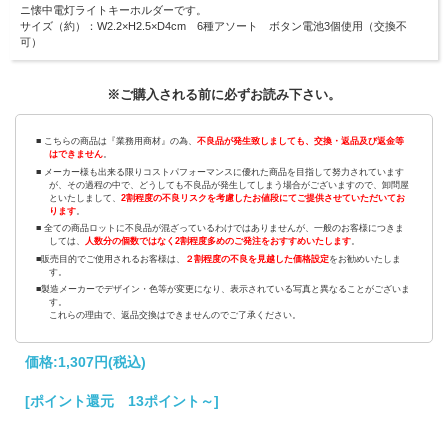
ニ懐中電灯ライトキーホルダーです。
サイズ（約）：W2.2×H2.5×D4cm 6種アソート ボタン電池3個使用（交換不
可）
※ご購入される前に必ずお読み下さい。
■ こちらの商品は『業務用商材』の為、
不良品が発生致しましても、交換・返品及び返金等
はできません
。
■ メーカー様も出来る限りコストパフォーマンスに優れた商品を目指して努力されています
が、その過程の中で、どうしても不良品が発生してしまう場合がございますので、卸問屋
といたしまして、
2割程度の不良リスクを考慮したお値段にてご提供させていただいてお
ります
。
■ 全ての商品ロットに不良品が混ざっているわけではありませんが、一般のお客様につきま
しては、
人数分の個数ではなく2割程度多めのご発注をおすすめいたします
。
■販売目的でご使用されるお客様は、
２割程度の不良を見越した価格設定
をお勧めいたしま
す。
■製造メーカーでデザイン・色等が変更になり、表示されている写真と異なることがございま
す。
これらの理由で、返品交換はできませんのでご了承ください。
価格:
1,307円
(税込)
[ポイント還元 13ポイント～]