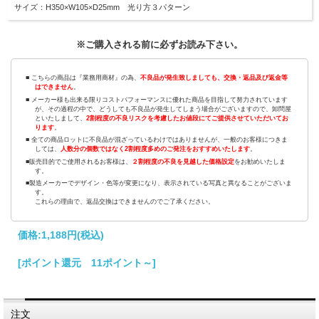
サイズ：H350×W105×D25mm 光り方３パターン
※ご購入される前に必ずお読み下さい。
■ こちらの商品は『業務用商材』の為、
不良品が発生致しましても、交換・返品及び返金等
はできません
。
■ メーカー様も出来る限りコストパフォーマンスに優れた商品を目指して努力されています
が、その過程の中で、どうしても不良品が発生してしまう場合がございますので、卸問屋
といたしまして、
2割程度の不良リスクを考慮したお値段にてご提供させていただいてお
ります
。
■ 全ての商品ロットに不良品が混ざっているわけではありませんが、一般のお客様につきま
しては、
人数分の個数ではなく2割程度多めのご発注をおすすめいたします
。
■販売目的でご使用されるお客様は、
２割程度の不良を見越した価格設定
をお勧めいたしま
す。
■製造メーカーでデザイン・色等が変更になり、表示されている写真と異なることがございま
す。
これらの理由で、返品交換はできませんのでご了承ください。
価格:
1,188円
(税込)
[ポイント還元 11ポイント～]
注文