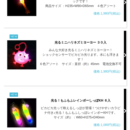
ックです！
商品サイズ ：H235×W90×D65mm ４色アソート
価格:1,980円(税込)
NEW
光るミニハリネズミヨーヨー ３０入
みんな大好き光るミニハリネズミヨーヨー！
ショックセンサーでピカピカ光ります。水にも浮きま
す！
６色アソート サイズ：直径（約）45mm 電池交換不可
価格:1,980円(税込)
NEW
光る！もふもふレインボーしっぽKH ６入
ピカピカ光って映えるしっぽが登場！つけやすいカラビ
ナ付き♪光る！もふもふしっぽレインボーKHです。
サイズ（約）：W60×H275×D40mm
価格:1,089円(税込)