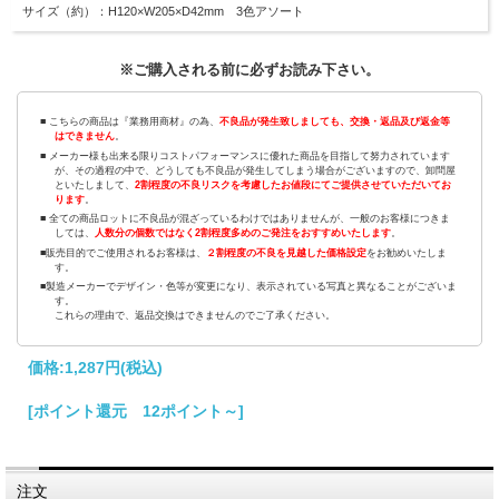
サイズ（約）：H120×W205×D42mm 3色アソート
※ご購入される前に必ずお読み下さい。
■ こちらの商品は『業務用商材』の為、
不良品が発生致しましても、交換・返品及び返金等
はできません
。
■ メーカー様も出来る限りコストパフォーマンスに優れた商品を目指して努力されています
が、その過程の中で、どうしても不良品が発生してしまう場合がございますので、卸問屋
といたしまして、
2割程度の不良リスクを考慮したお値段にてご提供させていただいてお
ります
。
■ 全ての商品ロットに不良品が混ざっているわけではありませんが、一般のお客様につきま
しては、
人数分の個数ではなく2割程度多めのご発注をおすすめいたします
。
■販売目的でご使用されるお客様は、
２割程度の不良を見越した価格設定
をお勧めいたしま
す。
■製造メーカーでデザイン・色等が変更になり、表示されている写真と異なることがございま
す。
これらの理由で、返品交換はできませんのでご了承ください。
価格:
1,287円
(税込)
[ポイント還元 12ポイント～]
注文