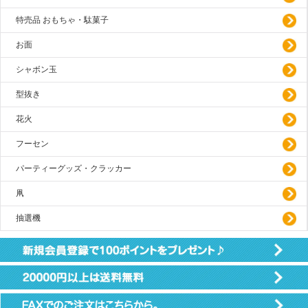
特売品 おもちゃ・駄菓子
お面
シャボン玉
型抜き
花火
フーセン
パーティーグッズ・クラッカー
凧
抽選機