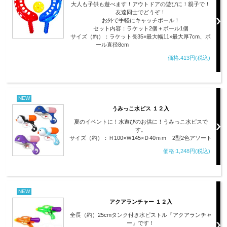
大人も子供も遊べます！アウトドアの遊びに！親子で！
友達同士でどうぞ！
お外で手軽にキャッチボール！
セット内容：ラケット2個＋ボール1個
サイズ（約）：ラケット長35×最大幅11×最大厚7cm、ボ
ール直径8cm
価格:413円(税込)
NEW
うみっこ水ピス １２入
夏のイベントに！水遊びのお供に！うみっこ水ピスで
す。
サイズ（約）：Ｈ100×Ｗ145×Ｄ40ｍｍ 2型2色アソート
価格:1,248円(税込)
NEW
アクアランチャー １２入
全長（約）25cmタンク付き水ピストル『アクアランチャ
ー』です！