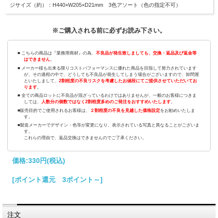
ジサイズ（約）：H440×W205×D21mm 3色アソート（色の指定不可）
※ご購入される前に必ずお読み下さい。
■ こちらの商品は『業務用商材』の為、
不良品が発生致しましても、交換・返品及び返金等
はできません
。
■ メーカー様も出来る限りコストパフォーマンスに優れた商品を目指して努力されています
が、その過程の中で、どうしても不良品が発生してしまう場合がございますので、卸問屋
といたしまして、
2割程度の不良リスクを考慮したお値段にてご提供させていただいてお
ります
。
■ 全ての商品ロットに不良品が混ざっているわけではありませんが、一般のお客様につきま
しては、
人数分の個数ではなく2割程度多めのご発注をおすすめいたします
。
■販売目的でご使用されるお客様は、
２割程度の不良を見越した価格設定
をお勧めいたしま
す。
■製造メーカーでデザイン・色等が変更になり、表示されている写真と異なることがございま
す。
これらの理由で、返品交換はできませんのでご了承ください。
価格:
330円
(税込)
[ポイント還元 3ポイント～]
注文