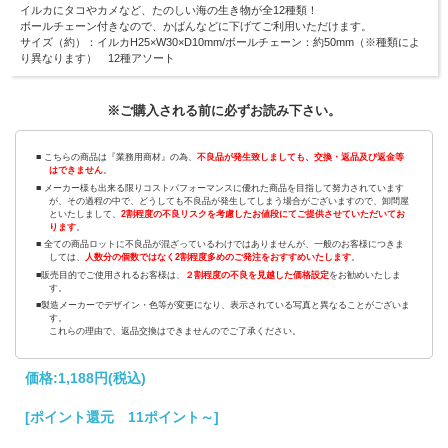
イルカにタコやカメなど、たのしい海の生き物が全12種類！
ボールチェーン付きなので、かばんなどに下げてご利用いただけます。
サイズ（約）：イルカH25×W30×D10mm/ボールチェーン：約50mm（※種類によ
り異なります） 12種アソート
※ご購入される前に必ずお読み下さい。
■ こちらの商品は『業務用商材』の為、
不良品が発生致しましても、交換・返品及び返金等
はできません
。
■ メーカー様も出来る限りコストパフォーマンスに優れた商品を目指して努力されています
が、その過程の中で、どうしても不良品が発生してしまう場合がございますので、卸問屋
といたしまして、
2割程度の不良リスクを考慮したお値段にてご提供させていただいてお
ります
。
■ 全ての商品ロットに不良品が混ざっているわけではありませんが、一般のお客様につきま
しては、
人数分の個数ではなく2割程度多めのご発注をおすすめいたします
。
■販売目的でご使用されるお客様は、
２割程度の不良を見越した価格設定
をお勧めいたしま
す。
■製造メーカーでデザイン・色等が変更になり、表示されている写真と異なることがございま
す。
これらの理由で、返品交換はできませんのでご了承ください。
価格:
1,188円
(税込)
[ポイント還元 11ポイント～]