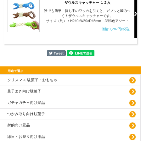
ザウルスキャッチャー １２入
誰でも簡単！持ち手のワッカを引くと、ガブッと噛みつ
く！ザウルスキャッチャーです。
サイズ（約）：H240×W80×D45mm 2種3色アソート
価格:1,287円(税込)
用途で選ぶ
クリスマス 駄菓子・おもちゃ
菓子まき向け駄菓子
ガチャガチャ向け景品
つかみ取り向け駄菓子
射的向け景品
縁日・お祭り向け用品