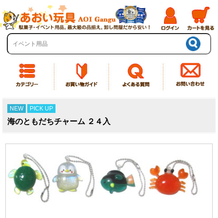
NEW
PICK UP
海のともだちチャーム ２４入