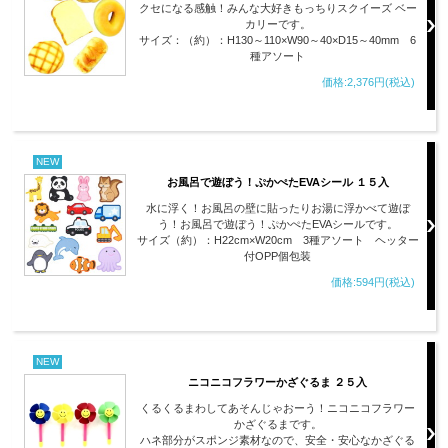
クセになる感触！みんな大好きもっちりスクイーズ ベー
カリーです。
サイズ：（約）：H130～110×W90～40×D15～40mm 6
種アソート
価格:2,376円(税込)
NEW
お風呂で遊ぼう！ぷかぺたEVAシール １５入
水に浮く！お風呂の壁に貼ったりお湯に浮かべて遊ぼ
う！お風呂で遊ぼう！ぷかぺたEVAシールです。
サイズ（約）：H22cm×W20cm 3種アソート ヘッター
付OPP個包装
価格:594円(税込)
NEW
ニコニコフラワーかざぐるま ２５入
くるくるまわしてあそんじゃおーう！ニコニコフラワー
かざぐるまです。
ハネ部分がスポンジ素材なので、安全・安心なかざぐる