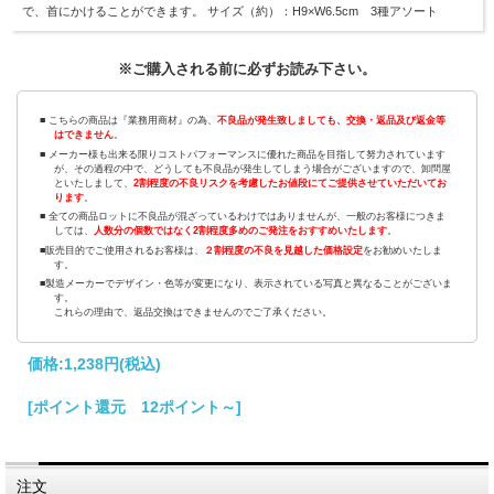
で、首にかけることができます。 サイズ（約）：H9×W6.5cm 3種アソート
※ご購入される前に必ずお読み下さい。
■ こちらの商品は『業務用商材』の為、
不良品が発生致しましても、交換・返品及び返金等
はできません
。
■ メーカー様も出来る限りコストパフォーマンスに優れた商品を目指して努力されています
が、その過程の中で、どうしても不良品が発生してしまう場合がございますので、卸問屋
といたしまして、
2割程度の不良リスクを考慮したお値段にてご提供させていただいてお
ります
。
■ 全ての商品ロットに不良品が混ざっているわけではありませんが、一般のお客様につきま
しては、
人数分の個数ではなく2割程度多めのご発注をおすすめいたします
。
■販売目的でご使用されるお客様は、
２割程度の不良を見越した価格設定
をお勧めいたしま
す。
■製造メーカーでデザイン・色等が変更になり、表示されている写真と異なることがございま
す。
これらの理由で、返品交換はできませんのでご了承ください。
価格:
1,238円
(税込)
[ポイント還元 12ポイント～]
注文