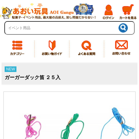
NEW
ガーガーダック笛 ２５入