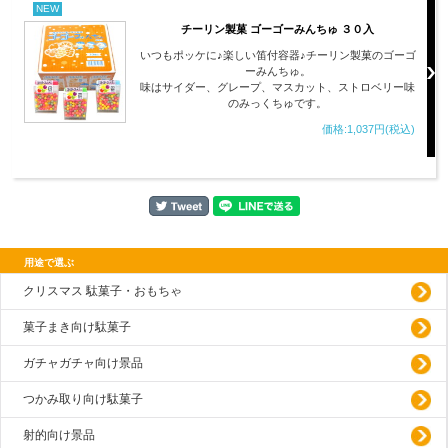
NEW
チーリン製菓 ゴーゴーみんちゅ ３０入
いつもポッケに♪楽しい笛付容器♪チーリン製菓のゴーゴ
ーみんちゅ。
味はサイダー、グレープ、マスカット、ストロベリー味
のみっくちゅです。
価格:1,037円(税込)
用途で選ぶ
クリスマス 駄菓子・おもちゃ
菓子まき向け駄菓子
ガチャガチャ向け景品
つかみ取り向け駄菓子
射的向け景品