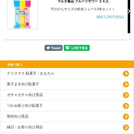
マルタ食品 フルーツサワー ２４入
手のひらサイズの粉末ジュース3本セット！
価格:1,245円(税込)
用途で選ぶ
クリスマス 駄菓子・おもちゃ
菓子まき向け駄菓子
ガチャガチャ向け景品
つかみ取り向け駄菓子
射的向け景品
縁日・お祭り向け用品