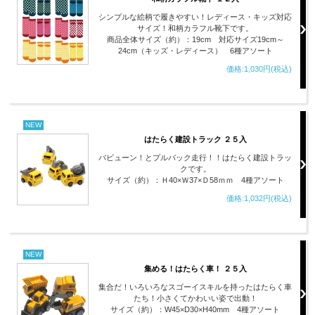
シンプルな絵柄で履きやすい！レディース・キッズ対応
サイズ！和柄カラフル靴下です。
商品全体サイズ（約）：19cm 対応サイズ19cm～
24cm（キッズ・レディース） 6種アソート
価格:1,030円(税込)
NEW
はたらく建設トラック ２５入
バビューン！とプルバック走行！！はたらく建設トラッ
クです。
サイズ（約）：Ｈ40×Ｗ37×Ｄ58ｍｍ 4種アソート
価格:1,032円(税込)
NEW
集める！はたらく車！ ２５入
集合だ！いろいろなスゴーイスキルを持ったはたらく車
たち！小さくてかわいい姿で出動！
サイズ（約）：W45×D30×H40mm 4種アソート