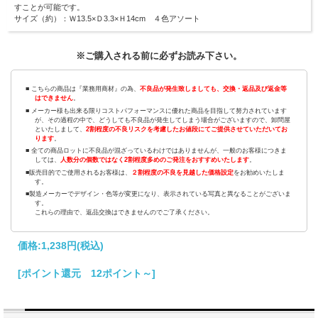
すことが可能です。
サイズ（約）：Ｗ13.5×Ｄ3.3×Ｈ14cm ４色アソート
※ご購入される前に必ずお読み下さい。
■ こちらの商品は『業務用商材』の為、
不良品が発生致しましても、交換・返品及び返金等
はできません
。
■ メーカー様も出来る限りコストパフォーマンスに優れた商品を目指して努力されています
が、その過程の中で、どうしても不良品が発生してしまう場合がございますので、卸問屋
といたしまして、
2割程度の不良リスクを考慮したお値段にてご提供させていただいてお
ります
。
■ 全ての商品ロットに不良品が混ざっているわけではありませんが、一般のお客様につきま
しては、
人数分の個数ではなく2割程度多めのご発注をおすすめいたします
。
■販売目的でご使用されるお客様は、
２割程度の不良を見越した価格設定
をお勧めいたしま
す。
■製造メーカーでデザイン・色等が変更になり、表示されている写真と異なることがございま
す。
これらの理由で、返品交換はできませんのでご了承ください。
価格:
1,238円
(税込)
[ポイント還元 12ポイント～]