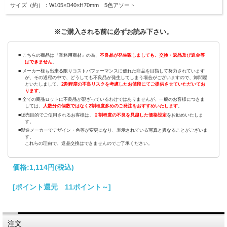
サイズ（約）：W105×D40×H70mm 5色アソート
※ご購入される前に必ずお読み下さい。
■ こちらの商品は『業務用商材』の為、
不良品が発生致しましても、交換・返品及び返金等
はできません
。
■ メーカー様も出来る限りコストパフォーマンスに優れた商品を目指して努力されています
が、その過程の中で、どうしても不良品が発生してしまう場合がございますので、卸問屋
といたしまして、
2割程度の不良リスクを考慮したお値段にてご提供させていただいてお
ります
。
■ 全ての商品ロットに不良品が混ざっているわけではありませんが、一般のお客様につきま
しては、
人数分の個数ではなく2割程度多めのご発注をおすすめいたします
。
■販売目的でご使用されるお客様は、
２割程度の不良を見越した価格設定
をお勧めいたしま
す。
■製造メーカーでデザイン・色等が変更になり、表示されている写真と異なることがございま
す。
これらの理由で、返品交換はできませんのでご了承ください。
価格:
1,114円
(税込)
[ポイント還元 11ポイント～]
注文