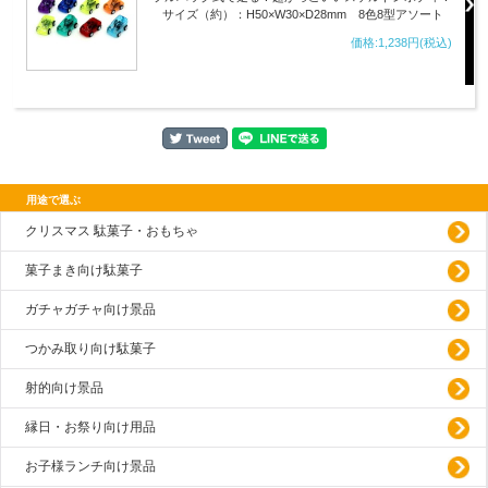
サイズ（約）：H50×W30×D28mm 8色8型アソート
価格:1,238円(税込)
用途で選ぶ
クリスマス 駄菓子・おもちゃ
菓子まき向け駄菓子
ガチャガチャ向け景品
つかみ取り向け駄菓子
射的向け景品
縁日・お祭り向け用品
お子様ランチ向け景品