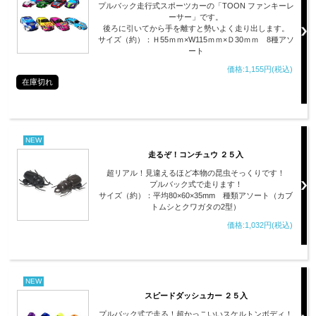
プルバック走行式スポーツカーの「TOON ファンキーレ
ーサー」です。
後ろに引いてから手を離すと勢いよく走り出します。
サイズ（約）：Ｈ55ｍｍ×W115ｍｍ×Ｄ30ｍｍ 8種アソ
ート
価格:1,155円(税込)
在庫切れ
NEW
走るぞ！コンチュウ ２５入
超リアル！見違えるほど本物の昆虫そっくりです！
プルバック式で走ります！
サイズ（約）：平均80×60×35mm 種類アソート（カブ
トムシとクワガタの2型）
価格:1,032円(税込)
NEW
スピードダッシュカー ２５入
プルバック式で走る！超かっこいいスケルトンボディ！