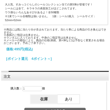
大人気、すみっコぐらしのシールコレクション当ての第5弾が登場です！
シールには全て、キラキラの表面加工がほどこされてます。
ウラ側もいろんなあそびがあるよ！全50種類
※1束でシール全種類は揃いません。 1袋：シール1枚入 シールサイズ：
52mm×52mm
※商品には既に当たり分が含まれております。当たり券による商品の引き換えはでき
ません。
※表紙のご指定は出来ません。
※ランダムに入っております。中身のご指定等は出来ません。
※メーカーの都合により、商品の仕様(表紙、第○弾など)は予告なく変更される場合
がございます。予めご了承下さい。
価格:
495円
(税込)
[ポイント還元 4ポイント～]
注文
購入数：
個
在庫
あり