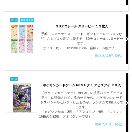
NEW
PICK UP
３Dデコシール スヌーピー １２枚入
手帳・スマホケース・ノート・ギフトデコレーションな
ど、さまざまな用途に使える！3Dデコシール スヌーピー
です。
サイズ（約）：H20cm×9.5cm（台紙） 6種アソート
価格:2,178円(税込)
NEW
ポケモンカードゲーム MEGA グミ アビスアイ ２０入
「ポケモンカードゲーム MEGA」の拡張パック「アビス
アイ」に収録されているカードから、ポケモンのカード
をスペシャルセレクトしたものが、ランダムで1枚入って
います。
「メガシンカex」2種、「アンコモン」4種、「コモン」
16種の全22種 グミ（グレープ味）
価格:2,057円(税込)