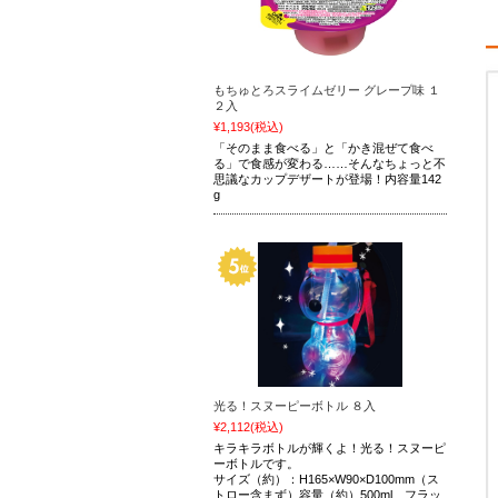
もちゅとろスライムゼリー グレープ味 １
２入
¥1,193
(税込)
「そのまま食べる」と「かき混ぜて食べ
る」で食感が変わる……そんなちょっと不
思議なカップデザートが登場！内容量142
g
光る！スヌーピーボトル ８入
¥2,112
(税込)
キラキラボトルが輝くよ！光る！スヌーピ
ーボトルです。
サイズ（約）：H165×W90×D100mm（ス
トロー含まず）容量（約）500ml フラッ