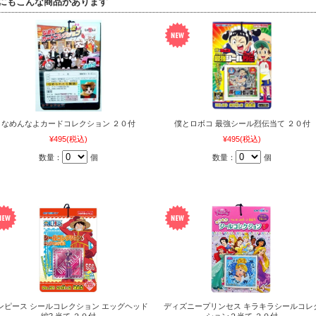
にもこんな商品があります
なめんなよカードコレクション ２０付
僕とロボコ 最強シール烈伝当て ２０付
¥495
(税込)
¥495
(税込)
数量：
個
数量：
個
ンピース シールコレクション エッグヘッド
ディズニープリンセス キラキラシールコレ
編2 当て ２０付
ション２当て ２０付