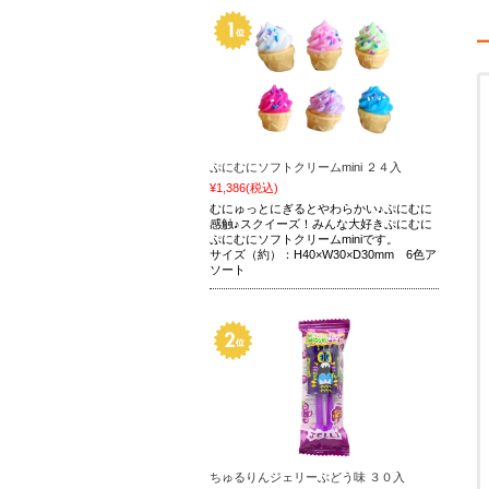
ぷにむにソフトクリームmini ２４入
¥1,386
(税込)
むにゅっとにぎるとやわらかい♪ぷにむに
感触♪スクイーズ！みんな大好きぷにむに
ぷにむにソフトクリームminiです。
サイズ（約）：H40×W30×D30mm 6色ア
ソート
ちゅるりんジェリーぶどう味 ３０入