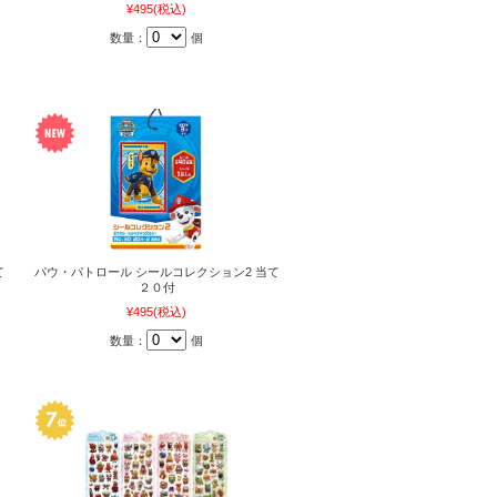
¥495
(税込)
数量：
個
て
パウ・パトロール シールコレクション2 当て
２０付
¥495
(税込)
数量：
個