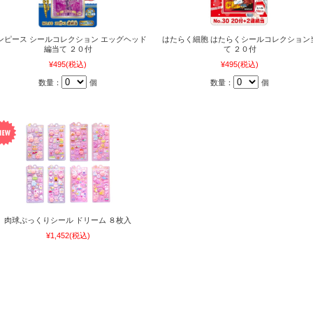
ンピース シールコレクション エッグヘッド
はたらく細胞 はたらくシールコレクション
編当て ２０付
て ２０付
¥495
(税込)
¥495
(税込)
数量：
個
数量：
個
肉球ぷっくりシール ドリーム ８枚入
¥1,452
(税込)