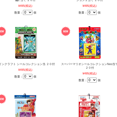
¥495
(税込)
¥495
(税込)
数量：
個
数量：
個
インクラフト シールコレクション当 ２０付
スーパーマリオシールコレクションNeo当
２０付
¥495
(税込)
¥495
(税込)
数量：
個
数量：
個