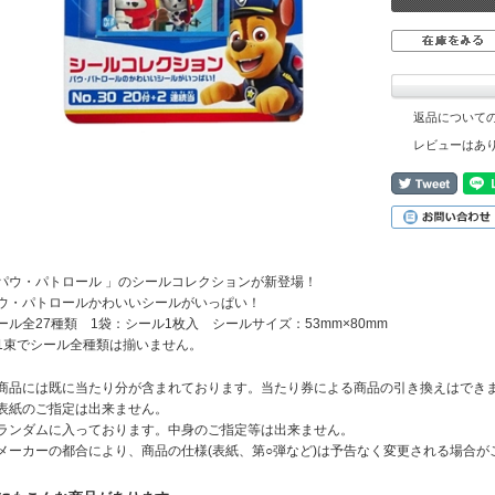
返品について
レビューはあ
パウ・パトロール 」のシールコレクションが新登場！
ウ・パトロールかわいいシールがいっぱい！
ール全27種類 1袋：シール1枚入 シールサイズ：53mm×80mm
1束でシール全種類は揃いません。
商品には既に当たり分が含まれております。当たり券による商品の引き換えはでき
表紙のご指定は出来ません。
ランダムに入っております。中身のご指定等は出来ません。
メーカーの都合により、商品の仕様(表紙、第○弾など)は予告なく変更される場合