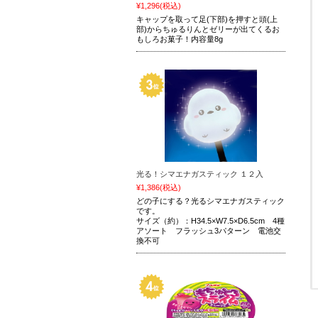
¥1,296
(税込)
キャップを取って足(下部)を押すと頭(上
部)からちゅるりんとゼリーが出てくるお
もしろお菓子！内容量8g
光る！シマエナガスティック １２入
¥1,386
(税込)
どの子にする？光るシマエナガスティック
です。
サイズ（約）：H34.5×W7.5×D6.5cm 4種
アソート フラッシュ3パターン 電池交
換不可