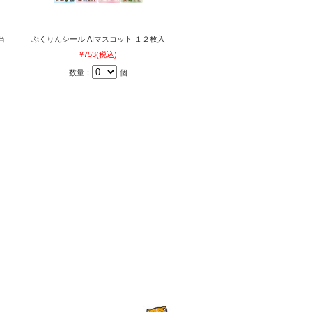
当
ぷくりんシール AIマスコット １２枚入
¥753
(税込)
数量：
個