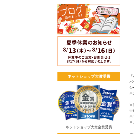
「
ネットショップ大賞受賞
パ
シ
※
※
※
※
※
ネットショップ大賞金賞受賞