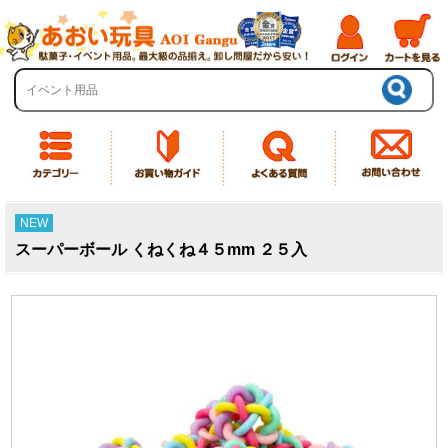
NEW
スーパーボール くねくね４５mm ２５入