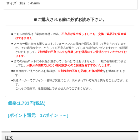
サイズ（約）：45mm
※ご購入される前に必ずお読み下さい。
■ こちらの商品は『業務用商材』の為、
不良品が発生致しましても、交換・返品及び返金等
はできません
。
■ メーカー様も出来る限りコストパフォーマンスに優れた商品を目指して努力されています
が、その過程の中で、どうしても不良品が発生してしまう場合がございますので、卸問屋
といたしまして、
2割程度の不良リスクを考慮したお値段にてご提供させていただいてお
ります
。
■ 全ての商品ロットに不良品が混ざっているわけではありませんが、一般のお客様につきま
しては、
人数分の個数ではなく2割程度多めのご発注をおすすめいたします
。
■販売目的でご使用されるお客様は、
２割程度の不良を見越した価格設定
をお勧めいたしま
す。
■製造メーカーでデザイン・色等が変更になり、表示されている写真と異なることがございま
す。
これらの理由で、返品交換はできませんのでご了承ください。
価格:
1,733円
(税込)
[ポイント還元 17ポイント～]
注文