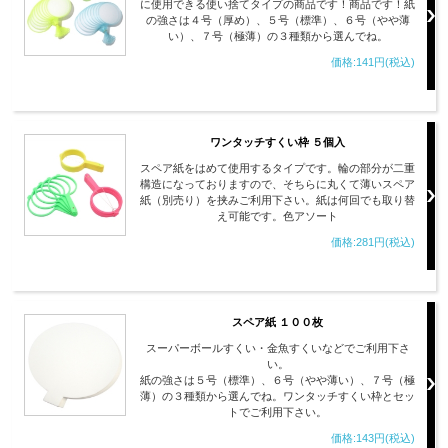
に使用できる使い捨てタイプの商品です！商品です！紙
の強さは４号（厚め）、５号（標準）、６号（やや薄
い）、７号（極薄）の３種類から選んでね。
価格:141円(税込)
ワンタッチすくい枠 ５個入
スペア紙をはめて使用するタイプです。輪の部分が二重
構造になっておりますので、そちらに丸くて薄いスペア
紙（別売り）を挟みご利用下さい。紙は何回でも取り替
え可能です。色アソート
価格:281円(税込)
スペア紙 １００枚
スーパーボールすくい・金魚すくいなどでご利用下さ
い。
紙の強さは５号（標準）、６号（やや薄い）、７号（極
薄）の３種類から選んでね。ワンタッチすくい枠とセッ
トでご利用下さい。
価格:143円(税込)