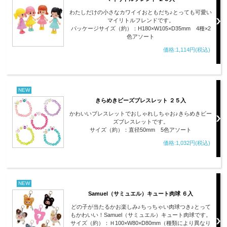
わたしだけの小さなカワイイおともだち♪とっても可愛い
マイリトルフレンドです。
パッケージサイズ（約）：H180×W105×D35mm 4種×2
色アソート
価格:1,114円(税込)
NEW
きらめきビーズブレスレット ２５入
かわいいブレスレットでおしゃれしちゃお♪きらめきビー
ズブレスレットです。
サイズ（約）：直径50mm 5色アソート
価格:1,032円(税込)
NEW
Samuel（サミュエル）キュート肉球 ６入
どの子が当たるかお楽しみ♪ちっちゃい肉球つき♪とって
もかわいい！Samuel（サミュエル）キュート肉球です。
サイズ（約）：Ｈ100×W80×D80mm（種類により異なり