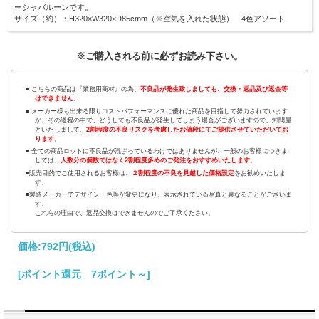
ーシャバルーンです。
サイズ（約）：H320×W320×D85cmm（※空気を入れた状態） 4色アソート
※ご購入される前に必ずお読み下さい。
■ こちらの商品は『業務用商材』の為、
不良品が発生致しましても、交換・返品及び返金等
はできません
。
■ メーカー様も出来る限りコストパフォーマンスに優れた商品を目指して努力されています
が、その過程の中で、どうしても不良品が発生してしまう場合がございますので、卸問屋
といたしまして、
2割程度の不良リスクを考慮したお値段にてご提供させていただいてお
ります
。
■ 全ての商品ロットに不良品が混ざっているわけではありませんが、一般のお客様につきま
しては、
人数分の個数ではなく2割程度多めのご発注をおすすめいたします
。
■販売目的でご使用されるお客様は、
２割程度の不良を見越した価格設定
をお勧めいたしま
す。
■製造メーカーでデザイン・色等が変更になり、表示されている写真と異なることがございま
す。
これらの理由で、返品交換はできませんのでご了承ください。
価格:
792円
(税込)
[ポイント還元 7ポイント～]