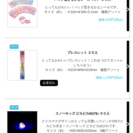
とってもかわいい！バック型きせかえシールです。
サイズ（約）：Ｈ118×Ｗ165×Ｄ1mm 種類アソート
価格:619円(税込)
NEW
ブレスレット ２５入
とってもかわいいブレスレット！これをつけてオシャレ
しちゃおう♪
サイズ（約）：H210×W40×D10mm 種類アソート
価格:1,238円(税込)
在庫切れ
NEW
スノーキッズ ピカピカゆびわ ５０入
クリスマスデザインがとっても可愛い♪スイッチONでピ
カピカ光る！スノーキッズ ピカピカゆびわです。
サイズ（約）：H30×W30×D30mm 6種アソート