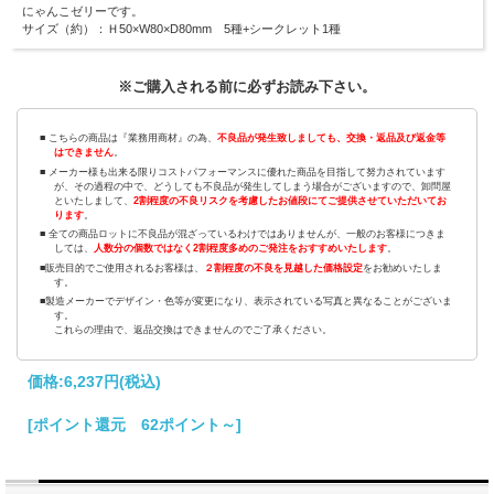
にゃんこゼリーです。
サイズ（約）：Ｈ50×W80×D80mm 5種+シークレット1種
※ご購入される前に必ずお読み下さい。
■ こちらの商品は『業務用商材』の為、
不良品が発生致しましても、交換・返品及び返金等
はできません
。
■ メーカー様も出来る限りコストパフォーマンスに優れた商品を目指して努力されています
が、その過程の中で、どうしても不良品が発生してしまう場合がございますので、卸問屋
といたしまして、
2割程度の不良リスクを考慮したお値段にてご提供させていただいてお
ります
。
■ 全ての商品ロットに不良品が混ざっているわけではありませんが、一般のお客様につきま
しては、
人数分の個数ではなく2割程度多めのご発注をおすすめいたします
。
■販売目的でご使用されるお客様は、
２割程度の不良を見越した価格設定
をお勧めいたしま
す。
■製造メーカーでデザイン・色等が変更になり、表示されている写真と異なることがございま
す。
これらの理由で、返品交換はできませんのでご了承ください。
価格:
6,237円
(税込)
[ポイント還元 62ポイント～]