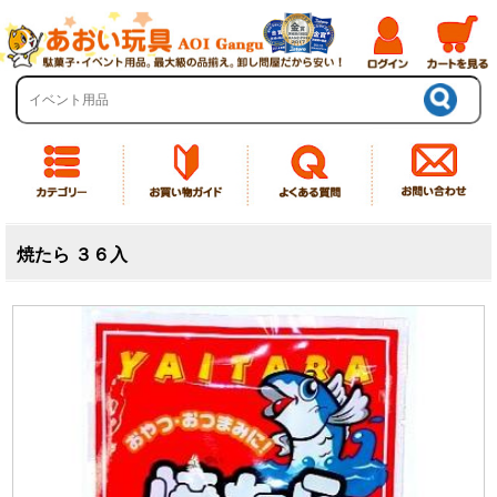
焼たら ３６入