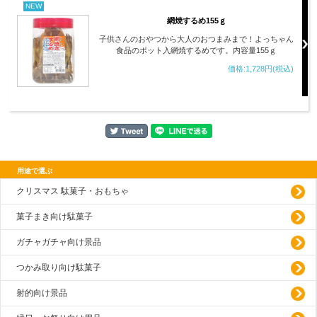
NEW
網焼するめ155ｇ
子供さんのおやつから大人のおつまみまで！よっちゃん
食品のポット入網焼するめです。内容量155ｇ
価格:1,728円(税込)
用途で選ぶ
クリスマス 駄菓子・おもちゃ
菓子まき向け駄菓子
ガチャガチャ向け景品
つかみ取り向け駄菓子
射的向け景品