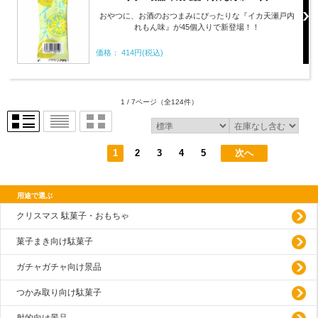
おやつに、お酒のおつまみにぴったりな『イカ天瀬戸内
れもん味』が45個入りで新登場！！
価格： 414円(税込)
1 / 7ページ
（全124件）
1
2
3
4
5
次へ
用途で選ぶ
クリスマス 駄菓子・おもちゃ
菓子まき向け駄菓子
ガチャガチャ向け景品
つかみ取り向け駄菓子