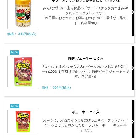
ポットスナックおつまみやきたらコンポタ味
みんな大好き！山村食品の『ポットスナックおつまみや
きたらコンポタ味』です！
お子様のおやつに！お酒のおつまみに！最適な一品で
す！内容量45g
価格： 346円(税込)
NEW
特盛 ギュー牛ー １０入
ちびっこのおやつから大人のビールのおつまみでもOK！
牛肉100％！薄切りで食べやすい特盛ビーフジャーキーで
す。内容量7ｇ
価格： 864円(税込)
NEW
ギュー牛ー ２０入
おやつに、お酒のおつまみにぴったりな、ブラックペッ
パーをピリっと利かせたビーフジャーキー 『ギュ～牛
～』です。