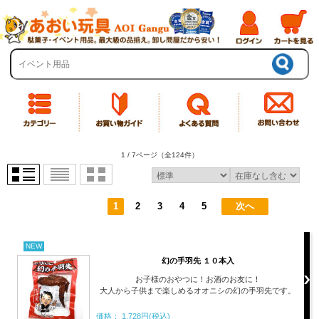
1 / 7ページ
（全124件）
1
2
3
4
5
次へ
NEW
幻の手羽先 １０本入
お子様のおやつに！お酒のお友に！
大人から子供まで楽しめるオオニシの幻の手羽先です。
価格： 1,728円(税込)