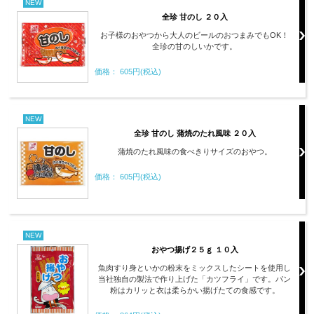
NEW
全珍 甘のし ２０入
お子様のおやつから大人のビールのおつまみでもOK！
全珍の甘のしいかです。
価格： 605円(税込)
NEW
全珍 甘のし 蒲焼のたれ風味 ２０入
蒲焼のたれ風味の食べきりサイズのおやつ。
価格： 605円(税込)
NEW
おやつ揚げ２５ｇ １０入
魚肉すり身といかの粉末をミックスしたシートを使用し
当社独自の製法で作り上げた「カツフライ」です。パン
粉はカリッと衣は柔らかい揚げたての食感です。