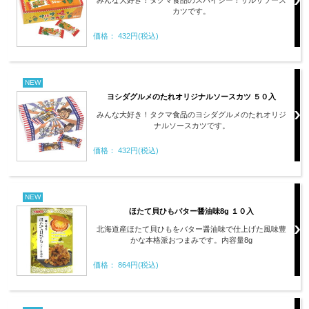
みんな大好き！タクマ食品のスパイシー！サルサソース
カツです。
価格： 432円(税込)
NEW
ヨシダグルメのたれオリジナルソースカツ ５０入
みんな大好き！タクマ食品のヨシダグルメのたれオリジ
ナルソースカツです。
価格： 432円(税込)
NEW
ほたて貝ひもバター醤油味8g １０入
北海道産ほたて貝ひもをバター醤油味で仕上げた風味豊
かな本格派おつまみです。内容量8g
価格： 864円(税込)