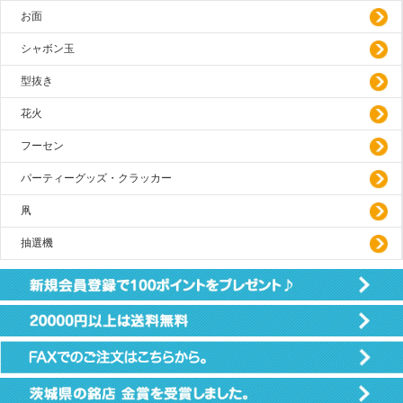
お面
シャボン玉
型抜き
花火
フーセン
パーティーグッズ・クラッカー
凧
抽選機