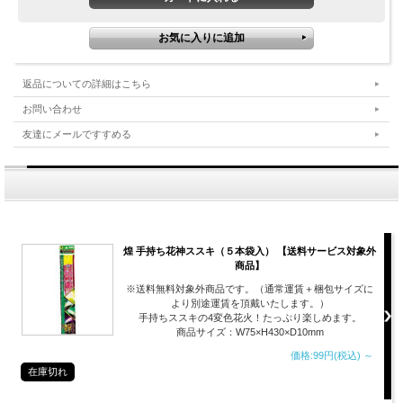
返品についての詳細はこちら
お問い合わせ
友達にメールですすめる
煌 手持ち花神ススキ（５本袋入） 【送料サービス対象外
商品】
※送料無料対象外商品です。（通常運賃＋梱包サイズに
より別途運賃を頂戴いたします。）
手持ちススキの4変色花火！たっぷり楽しめます。
商品サイズ：W75×H430×D10mm
価格:99円(税込)
～
在庫切れ