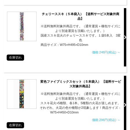
チェリーススキ（５本袋入） 【送料サービス対象外商
品】
※送料無料対象外商品です。（通常運賃＋梱包サイズに
より別途運賃を頂戴いたします。）
国産ススキ花火のチェリーススキです。１袋5本入 3変
色
商品サイズ：W75×H495×D10mm
価格:248円(税込)
～
在庫切れ
変色ファイブミックスセット（５本袋入） 【送料サービ
ス対象外商品】
※送料無料対象外商品です。（通常運賃＋梱包サイズに
より別途運賃を頂戴いたします。）
ススキ花火×5種類、各1本。5種類の火花が楽しめます。
それぞれ、火花の色や種類が2現象します！商品サイズ：
W75×H450×D10mm
価格:296円(税込)
～
在庫切れ