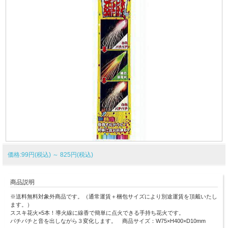
価格:99円(税込)
～
825円(税込)
商品説明
※送料無料対象外商品です。（通常運賃＋梱包サイズにより別途運賃を頂戴いたし
ます。）
ススキ花火×5本！導火線に線香で簡単に点火できる手持ち花火です。
パチパチと音を出しながら３変化します。 商品サイズ：W75×H400×D10mm