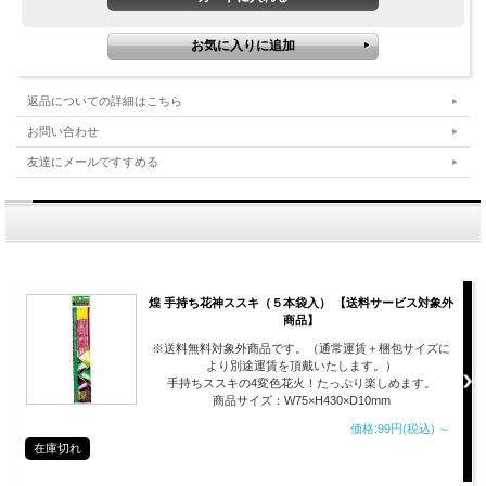
返品についての詳細はこちら
お問い合わせ
友達にメールですすめる
煌 手持ち花神ススキ（５本袋入） 【送料サービス対象外
商品】
※送料無料対象外商品です。（通常運賃＋梱包サイズに
より別途運賃を頂戴いたします。）
手持ちススキの4変色花火！たっぷり楽しめます。
商品サイズ：W75×H430×D10mm
価格:99円(税込)
～
在庫切れ