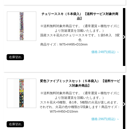
チェリーススキ（５本袋入） 【送料サービス対象外商
品】
※送料無料対象外商品です。（通常運賃＋梱包サイズに
より別途運賃を頂戴いたします。）
国産ススキ花火のチェリーススキです。１袋5本入 3変
色
商品サイズ：W75×H495×D10mm
価格:248円(税込)
～
在庫切れ
変色ファイブミックスセット（５本袋入） 【送料サービ
ス対象外商品】
※送料無料対象外商品です。（通常運賃＋梱包サイズに
より別途運賃を頂戴いたします。）
ススキ花火×5種類、各1本。5種類の火花が楽しめます。
それぞれ、火花の色や種類が2現象します！商品サイズ：
W75×H450×D10mm
価格:296円(税込)
～
在庫切れ