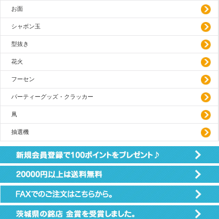
お面
シャボン玉
型抜き
花火
フーセン
パーティーグッズ・クラッカー
凧
抽選機