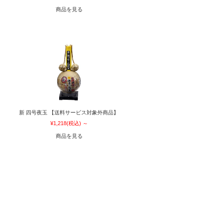
商品を見る
】
新 四号夜玉 【送料サービス対象外商品】
¥1,218
(税込)
～
商品を見る