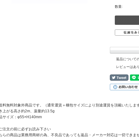
数量:
返品について
レビューはあ
送料無料対象外商品です。（通常運賃＋梱包サイズにより別途運賃を頂戴いたしま
き上がる高さ約2m、薬量約13.5g
品サイズ：φ55×H140mm
ご注文の前に必ずお読み下さい
ちらの商品は業務用商材の為、不良品であっても返品・メーカー対応は一切できま