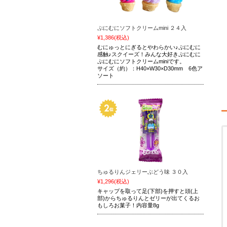
ぷにむにソフトクリームmini ２４入
¥1,386
(税込)
むにゅっとにぎるとやわらかい♪ぷにむに
感触♪スクイーズ！みんな大好きぷにむに
ぷにむにソフトクリームminiです。
サイズ（約）：H40×W30×D30mm 6色ア
ソート
ちゅるりんジェリーぶどう味 ３０入
¥1,296
(税込)
キャップを取って足(下部)を押すと頭(上
部)からちゅるりんとゼリーが出てくるお
もしろお菓子！内容量8g