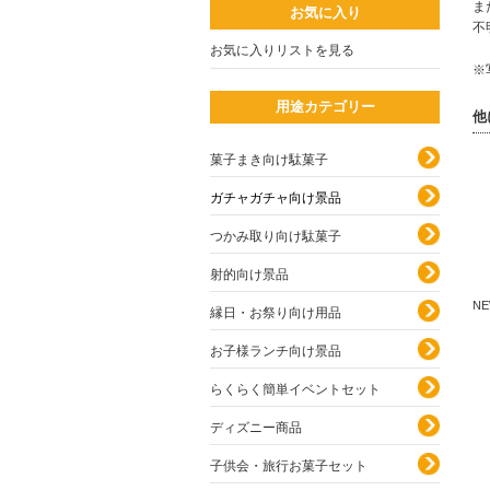
ま
お気に入り
不
お気に入りリストを見る
※
用途カテゴリー
他
菓子まき向け駄菓子
ガチャガチャ向け景品
つかみ取り向け駄菓子
射的向け景品
N
縁日・お祭り向け用品
お子様ランチ向け景品
らくらく簡単イベントセット
ディズニー商品
子供会・旅行お菓子セット