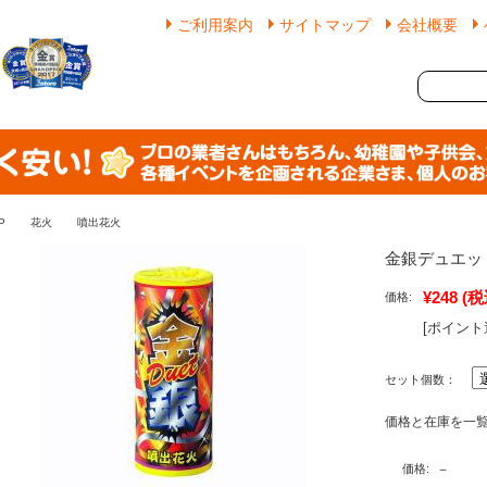
ご利用案内
サイトマップ
会社概要
P
花火
噴出花火
金銀デュエッ
¥248
(税
価格:
[ポイント
セット個数：
価格と在庫を一
－
価格: