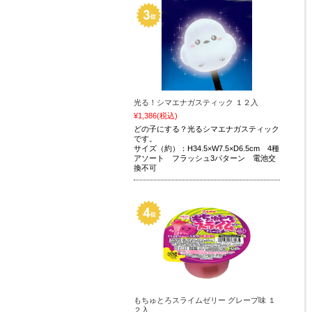
光る！シマエナガスティック １２入
¥1,386
(税込)
どの子にする？光るシマエナガスティック
です。
サイズ（約）：H34.5×W7.5×D6.5cm 4種
アソート フラッシュ3パターン 電池交
換不可
もちゅとろスライムゼリー グレープ味 １
２入