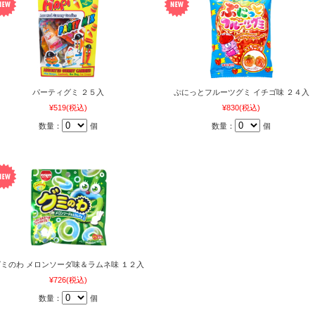
パーティグミ ２５入
ぷにっとフルーツグミ イチゴ味 ２４入
¥519
(税込)
¥830
(税込)
数量：
個
数量：
個
ミのわ メロンソーダ味＆ラムネ味 １２入
¥726
(税込)
数量：
個