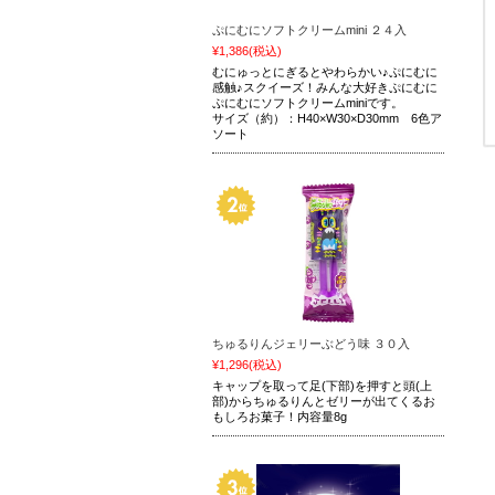
ぷにむにソフトクリームmini ２４入
¥1,386
(税込)
むにゅっとにぎるとやわらかい♪ぷにむに
感触♪スクイーズ！みんな大好きぷにむに
ぷにむにソフトクリームminiです。
サイズ（約）：H40×W30×D30mm 6色ア
ソート
ちゅるりんジェリーぶどう味 ３０入
¥1,296
(税込)
キャップを取って足(下部)を押すと頭(上
部)からちゅるりんとゼリーが出てくるお
もしろお菓子！内容量8g