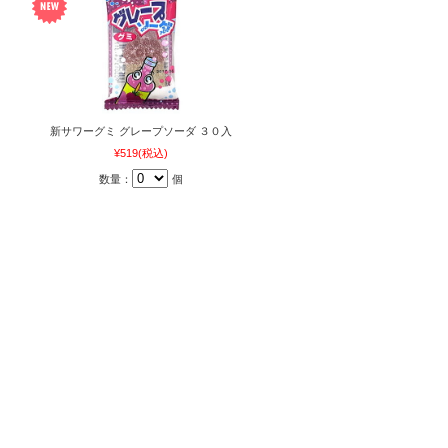
新サワーグミ グレープソーダ ３０入
¥519
(税込)
数量：
個