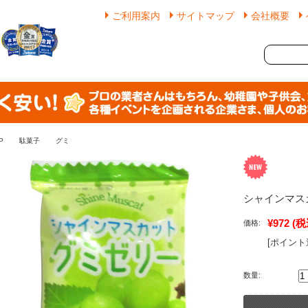
ご利用案内
サイトマップ
会社概要
P
駄菓子
グミ
シャインマス
¥972
(税
価格:
[ポイント
数量: