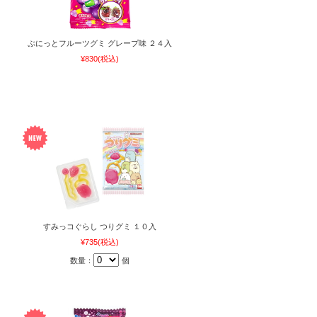
ぷにっとフルーツグミ グレープ味 ２４入
¥830
(税込)
すみっコぐらし つりグミ １０入
¥735
(税込)
数量：
個