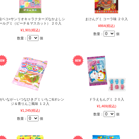
粒ペコ×サンリオキャラクターズなかよしシ
まけんグミ コーラ味 ２０入
ールグミ（ピーチ＆マスカット） ２０入
¥864
(税込)
¥1,901
(税込)
数量：
個
数量：
個
がいなが～いつなひきグミ いちご&オレン
ドラえもんグミ ２０入
ジ＆青りんご風味 １２入
¥1,469
(税込)
¥1,245
(税込)
数量：
個
数量：
個