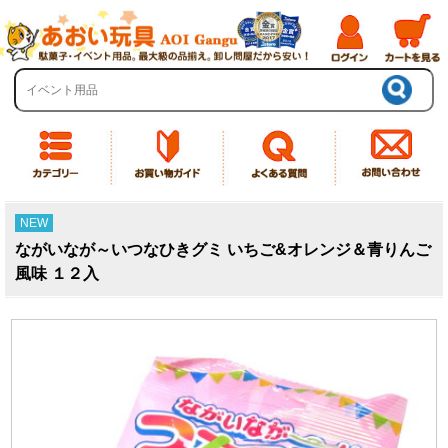
NEW
ながいなが～いつなひきグミ いちご&オレンジ＆青りんご
風味 １２入