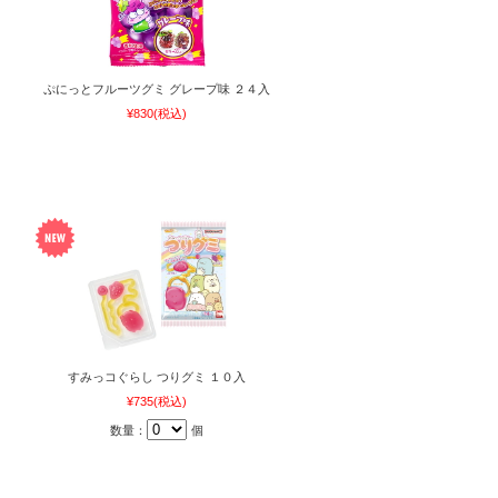
ぷにっとフルーツグミ グレープ味 ２４入
¥830
(税込)
すみっコぐらし つりグミ １０入
¥735
(税込)
数量：
個