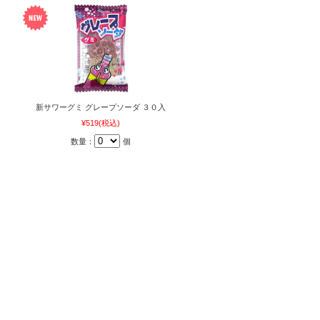
新サワーグミ グレープソーダ ３０入
¥519
(税込)
数量：
個