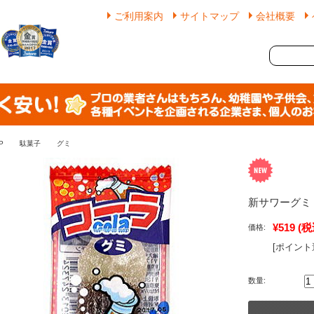
ご利用案内
サイトマップ
会社概要
P
駄菓子
グミ
新サワーグミ 
¥519
(税
価格:
[ポイント
数量: