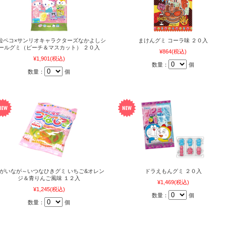
粒ペコ×サンリオキャラクターズなかよしシ
まけんグミ コーラ味 ２０入
ールグミ（ピーチ＆マスカット） ２０入
¥864
(税込)
¥1,901
(税込)
数量：
個
数量：
個
がいなが～いつなひきグミ いちご&オレン
ドラえもんグミ ２０入
ジ＆青りんご風味 １２入
¥1,469
(税込)
¥1,245
(税込)
数量：
個
数量：
個