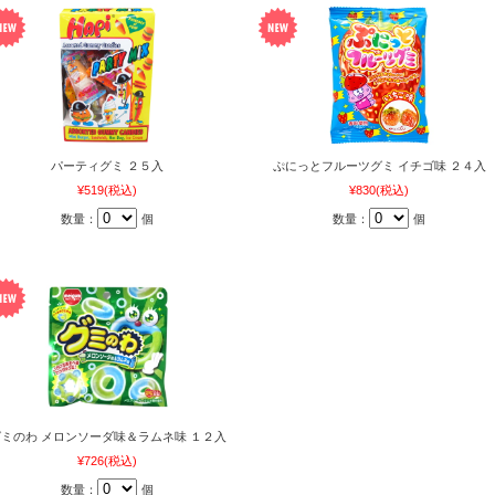
パーティグミ ２５入
ぷにっとフルーツグミ イチゴ味 ２４入
¥519
(税込)
¥830
(税込)
数量：
個
数量：
個
ミのわ メロンソーダ味＆ラムネ味 １２入
¥726
(税込)
数量：
個