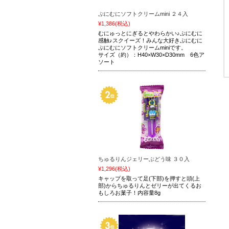
ぷにむにソフトクリームmini ２４入
¥1,386
(税込)
むにゅっとにぎるとやわらかい♪ぷにむに
感触♪スクイーズ！みんな大好きぷにむに
ぷにむにソフトクリームminiです。
サイズ（約）：H40×W30×D30mm 6色ア
ソート
ちゅるりんジェリーぶどう味 ３０入
¥1,296
(税込)
キャップを取って足(下部)を押すと頭(上
部)からちゅるりんとゼリーが出てくるお
もしろお菓子！内容量8g