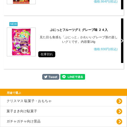
価格:864円(税込)
NEW
ぷにっとフルーツグミ グレープ味 ２４入
見た目も食感も「ぷにっと」かわいいグレープ形の楽し
いグミです。内容量14g
価格:830円(税込)
在庫切れ
用途で選ぶ
クリスマス 駄菓子・おもちゃ
菓子まき向け駄菓子
ガチャガチャ向け景品