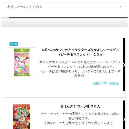
友達にメールですすめる
NEW
６粒ペコ×サンリオキャラクターズなかよしシールグミ
（ピーチ＆マスカット） ２０入
サンリオキャラクターズのかたちがかわいいトレーグミ♪
「ピーチ＆マスカット」の2つの味が楽しめます。
（シールは全23種類のうち、ランダムで1枚入ります）内
容量6粒
価格:1,901円(税込)
まけんグミ コーラ味 ２０入
グー・チョキ・パーの手形からぐるぐる伸びたしっぽの
形が特徴です。
何個かに一つだけ星の形が違うので探してみよう。