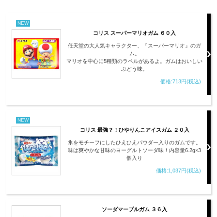
NEW
コリス スーパーマリオガム ６０入
任天堂の大人気キャラクター、『スーパーマリオ』のガ
ム。
マリオを中心に5種類のラベルがあるよ。ガムはおいしい
ぶどう味。
価格:713円(税込)
NEW
コリス 最強？！ひやりんこアイスガム ２０入
氷をモチーフにしたひえひえパウダー入りのガムです。
味は爽やかな甘味のヨーグルトソーダ味！内容量6.2g×3
個入り
価格:1,037円(税込)
ソーダマーブルガム ３６入