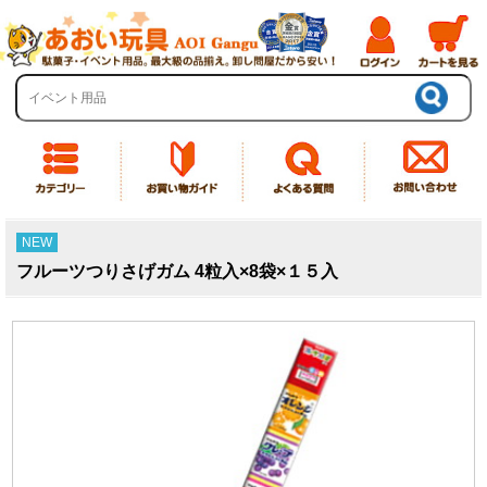
NEW
フルーツつりさげガム 4粒入×8袋×１５入