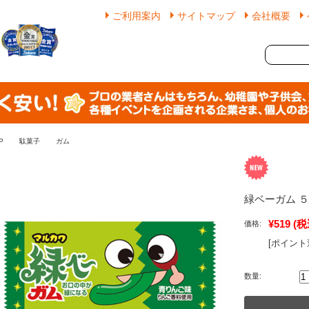
ご利用案内
サイトマップ
会社概要
P
駄菓子
ガム
緑ベーガム 
¥519
(税
価格:
[ポイント
数量: