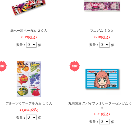
赤ベー黒ベーガム ２０入
フエガム ３０入
¥519
(税込)
¥778
(税込)
数量：
個
数量：
個
フルーツ６マーブルガム １５入
丸川製菓 スパイファミリーフーセンガム ６
入
¥1,037
(税込)
¥571
(税込)
数量：
個
数量：
個