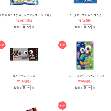
リス 最強？！ひやりんこアイスガム ２０入
ソーダマーブルガム ３６入
¥1,037
(税込)
¥570
(税込)
数量：
個
数量：
個
黒ベーガム ５０入
モンストロマーブルガム １０入
¥519
(税込)
¥864
(税込)
数量：
個
数量：
個