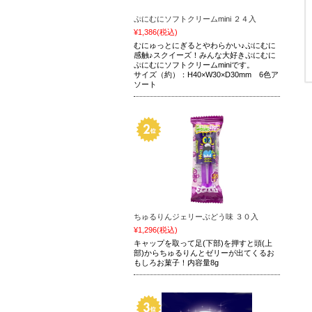
ぷにむにソフトクリームmini ２４入
¥1,386
(税込)
むにゅっとにぎるとやわらかい♪ぷにむに
感触♪スクイーズ！みんな大好きぷにむに
ぷにむにソフトクリームminiです。
サイズ（約）：H40×W30×D30mm 6色ア
ソート
ちゅるりんジェリーぶどう味 ３０入
¥1,296
(税込)
キャップを取って足(下部)を押すと頭(上
部)からちゅるりんとゼリーが出てくるお
もしろお菓子！内容量8g