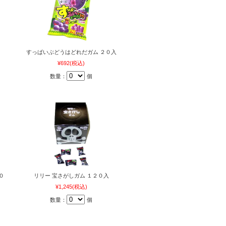
すっぱいぶどうはどれだガム ２０入
¥692
(税込)
数量：
個
０
リリー 宝さがしガム １２０入
¥1,245
(税込)
数量：
個