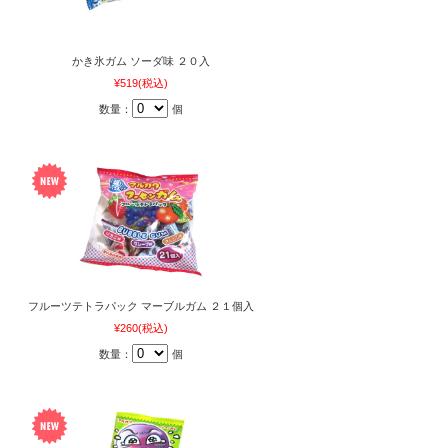
かき氷ガム ソーダ味 ２０入
¥519
(税込)
数量：
個
フルーツテトラパック マーブルガム ２１個入
¥260
(税込)
数量：
個